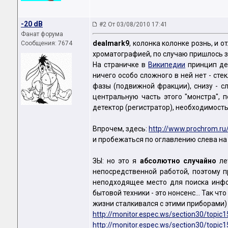
-20 dB
#2 От 03/08/2010 17:41
Фанат форума
dealmark9
, колонка колонке рознь, и 
Сообщения: 7674
хроматографией, по случаю пришлось з
На страничке в
Википедии
принцип дей
ничего особо сложного в ней нет - сте
фазы (подвижной фракции), снизу - с
центральную часть этого "монстра", 
детектор (регистратор), необходимость
Впрочем, здесь:
http://www.prochrom.ru
и пробежаться по оглавлению слева на
ЗЫ: но это я
абсолютно случайно
лет
непосредственной работой, поэтому п
неподходящее место для поиска инфо
бытовой техники - это нонсенс... Так ч
жизни сталкивался с этими приборами)
http://monitor.espec.ws/section30/topic
http://monitor.espec.ws/section30/topic