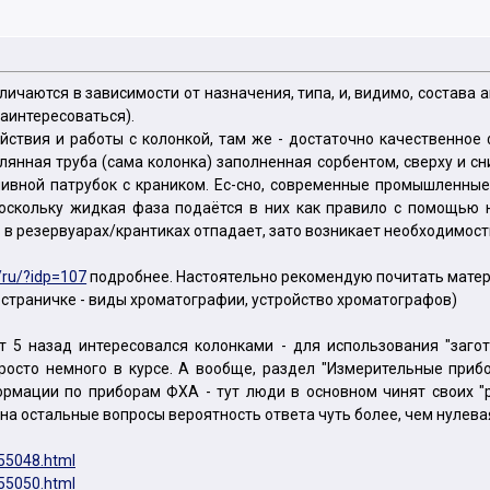
отличаются в зависимости от назначения, типа, и, видимо, соста
аинтересоваться).
ствия и работы с колонкой, там же - достаточно качественное
клянная труба (сама колонка) заполненная сорбентом, сверху и с
ливной патрубок с краником. Ес-сно, современные промышленны
поскольку жидкая фаза подаётся в них как правило с помощью 
 в резервуарах/крантиках отпадает, зато возникает необходимость
/ru/?idp=107
подробнее. Настоятельно рекомендую почитать матери
 страничке - виды хроматографии, устройство хроматографов)
 5 назад интересовался колонками - для использования "загот
росто немного в курсе. А вообще, раздел "Измерительные приб
рмации по приборам ФХА - тут люди в основном чинят своих "
то на остальные вопросы вероятность ответа чуть более, чем нулева
155048.html
155050.html