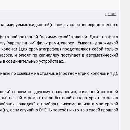
цитата
ва анализируемых жидкостей(не связывался непосредственно с
 фото лабораторной "алхимической" колонки. Даже по фото
низу "укреплённым" фильтрами, сверху - ёмкость для жидкой
е колонки (для хроматографов) представляют собой только
насоса, и элюят по капилляру поступает в автоматический
 в соединительных устройствах...
алы по ссылкам на странице (про геометрию колонок и т.д),
овки" совсем по другому назначению, связанной со своей
оры" на сайте ремонтников бытовой аппаратуры несколько
рабочих лошадок", а приборы физхиманализа в мастерской
я (ну, если случайно ОЧЕНЬ повезёт и кто-то в своей прошлой