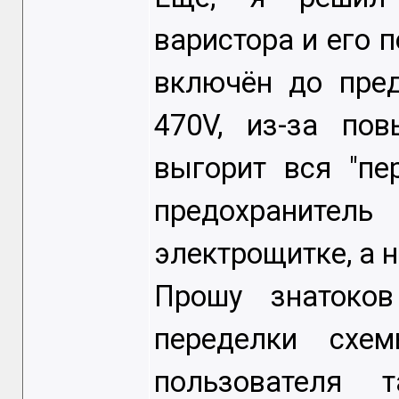
варистора и его 
включён до пред
470V, из-за по
выгорит вся "пе
предохранител
электрощитке, а н
Прошу знатоко
переделки схе
пользователя 