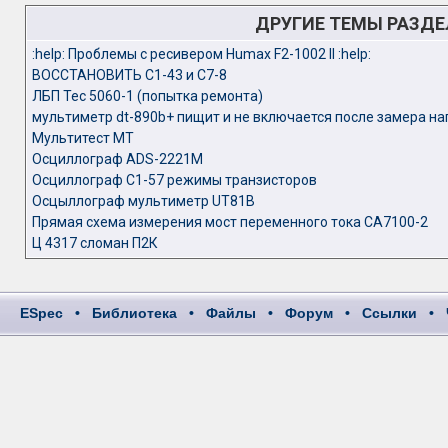
ДРУГИЕ ТЕМЫ РАЗД
:help: Проблемы с ресивером Humax F2-1002 II :help:
ВОССТАНОВИТЬ С1-43 и С7-8
ЛБП Tec 5060-1 (попытка ремонта)
мультиметр dt-890b+ пищит и не включается после замера на
Мультитест МТ
Осциллограф ADS-2221M
Осциллограф С1-57 режимы транзисторов
Осцыллограф мультиметр UT81B
Прямая схема измерения мост переменного тока СА7100-2
Ц 4317 сломан П2К
ESpec
•
Библиотека
•
Файлы
•
Форум
•
Ссылки
•