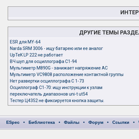
ИНТЕР
ДРУГИЕ ТЕМЫ РАЗД
ESR для MY-64
Narda SRM 3006 - ищу батарею или ее аналог
UpTeK LP 222 не работает
ВЧ шуп для осциллографа С1-94
Мультиметр M890G - занижает напряжение АС
Мультиметр VC9808 расположение контактной группы
Нет развертки осциллографа С 1-73
Осциллограф С1-70: ищу инструкции к узлам
переключатель диапазонов uni-t ut54
Тестер Ц4352 не фиксируется кнопка защиты.
ESpec
•
Библиотека
•
Файлы
•
Форум
•
Ссылки
•