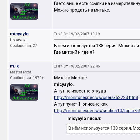
Гдето выше есть ссылки на измерительну
Можно продать на митьке.
micyaylo
#3 От 19/02/2007 19:19
Новичок
В нём используется 138 серия. Можно ли 
Сообщения: 27
Где митрий и где я?
m.ix
#4 От 19/02/2007 22:46
Master Mixa
Митёк в Москве
Сообщения: 1972+
micyaylo
,
А тут не известно откуда
http://monitor.espec.ws/users/52223.html
А тут пункт 1, описано как
http://monitor.espec.ws/section10/topic75
micyaylo писал:
В нём используется 138 серия. Мо