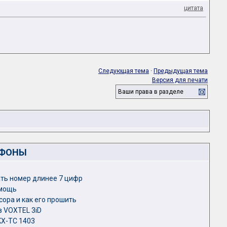
цитата
Следующая тема
·
Предыдущая тема
Версия для печати
Ваши права в разделе
ЕФОНЫ
ать номер длинее 7 цифр
омощь
ора и как его прошить
в VOXTEL 3iD
KX-TC 1403