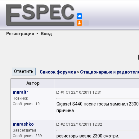
Регистрация
•
Вход
Список форумов
»
Стационарные и радиоте
Автор
muraltr
#1 От 22/10/2011 12:31
Новичок
Gigaset S440 после грозы заменил 2300
Сообщения: 19
причина.
murashko
#2 От 22/10/2011 12:32
Завсегдатай
резисторы возле 2300 смотри.
Сообщения: 339