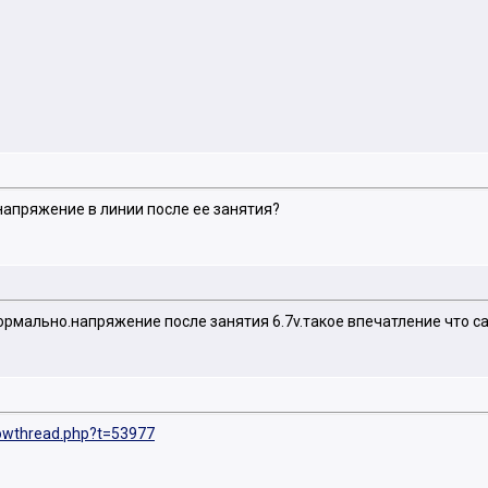
напряжение в линии после ее занятия?
ормально.напряжение после занятия 6.7v.такое впечатление что са
showthread.php?t=53977