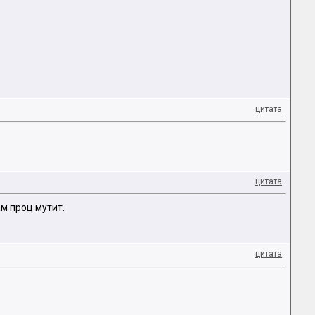
цитата
цитата
м проц мутит.
цитата