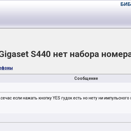
БИБ
Gigaset S440 нет набора номер
лефоны
Сообщение
.сечас если нажать кнопку YES гудок есть но нету ни импульсног