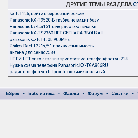
ДРУГИЕ ТЕМЫ РАЗДЕЛА
С
kx-tc1125, войти в сервесный режим
Panasonic KX-T9520-B трубка не видит базу.
Panasonic kx-tca151ru не работают кнопки
Panasonic KX-TS2360 НЕТ СИГНАЛА ЗВОНКА!!!
panasonik kx-tc1450b 900MHz
Philips Dect 1221s/51 плохая слышимость
антена для сенао258+
НЕ ПИШЕТ авто отвечик приветствие телефонфаетон 214
Нужна схема телефона Panasonic KX-TGA806RU
радиотелефон voxtel pronto восьмиканальный
ESpec
•
Библиотека
•
Файлы
•
Форум
•
Ссылки
•