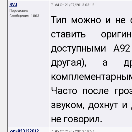
BVJ
#4 От 21/07/2013 03:12
Передовик
Сообщения: 1803
Тип можно и не 
ставить ориг
доступными A92
другая), а д
комплементарными
Часто после гр
звуком, дохнут и
не говорил.
юрий20122012
#5 От 21/07/2013 18:57