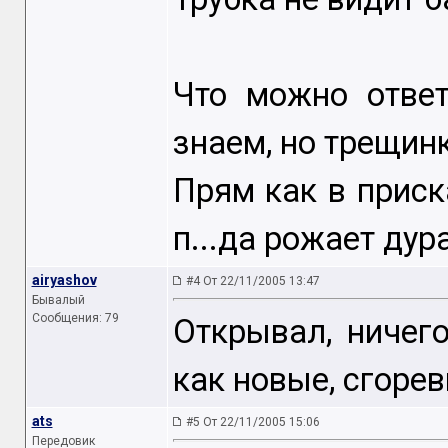
Что можно отве
знаем, но трещин
Прям как в приска
п...да рожает дур
airyashov
#4 От 22/11/2005 13:47
Бывалый
Сообщения: 79
Открывал, ничег
как новые, сгоре
ats
#5 От 22/11/2005 15:06
Передовик