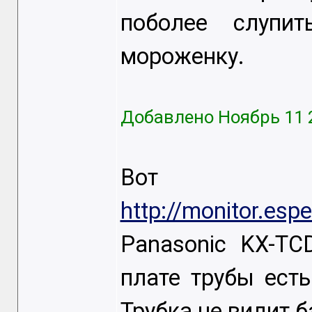
поболее слупи
мороженку.
Добавлено Ноябрь 11 
Вот 
http://monitor.esp
Panasonic KX-T
плате трубы ест
Трубка не видит б