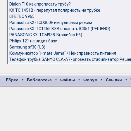
Dialon F10 как прописать трубу?
KX TC 1451B - перепутал полярность на трубке
LIFETEC 9965
Panasohic KX-TCD300E импульсный режим
Panasonic KX-TC1455 BXB опознать IC351 (РЕШЕНО)
PANASONIC KX-TCM938-B(ошибка Е6)
Philips 121 не видит базу
Samsung sf30 (U3)
Коммуникатор "i-mate Jama" / Неисправность питания
Телефон трубка SANYO CLA-A7- опознать стабилизатор.Реше
ESpec
•
Библиотека
•
Файлы
•
Форум
•
Ссылки
•