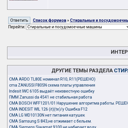
Список форумов
»
Стиральные и посудомоечн
Перейти:
ИНТЕР
ДРУГИЕ ТЕМЫ РАЗДЕЛА
СТИР
CMA ARDO TL80E номинал R10, R11(РЕШЕНО)
cma ZANUSSI F805N схема платы управления
Indesit IWC 6105 выдаёт неизвестную ошибку
ПММ Zanussi da 4541 не стабильная работа
СМА BOSCH WFF1201/01 Нарушение алгоритма работы. РЕШЕ
СМА INDESIT WIL 126 (it)(te)/y Ошибка F12
СМА LG WD10130N нет питания катушек
СМА Samsung S 843,не отжимает с бельем.
СМА Siemens Siwamat 9100 не набирает воду