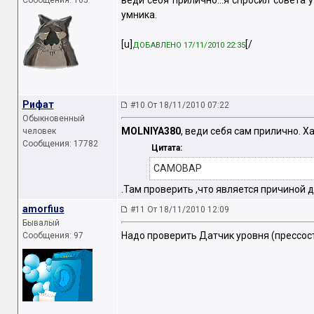
веди себя прилично...я спросил совета
Сообщения: 165
умника.
[u]
[/
ДОБАВЛЕНО 17/11/2010 22:35
Рифат
#10 От 18/11/2010 07:22
Обыкновенный
MOLNIYA380
, веди себя сам прилично. 
человек
Сообщения: 17782
Цитата:
САМОВАР
.Там проверить ,что является причиной 
amorfius
#11 От 18/11/2010 12:09
Бывалый
Надо проверить Датчик уровня (прессоста
Сообщения: 97