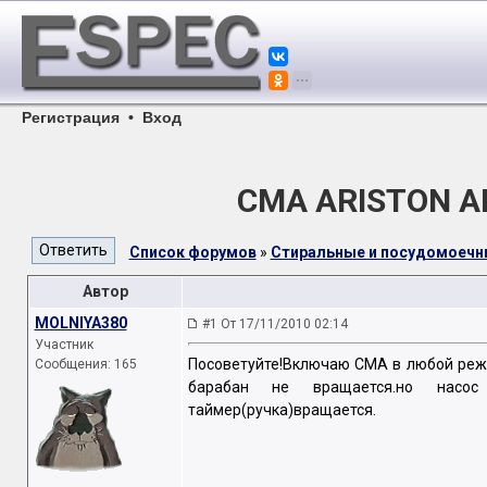
Регистрация
•
Вход
СМА ARISTON A
Список форумов
»
Стиральные и посудомоеч
Автор
MOLNIYA380
#1 От 17/11/2010 02:14
Участник
Посоветуйте!Включаю СМА в любой режи
Сообщения: 165
барабан не вращается.но насос о
таймер(ручка)вращается.