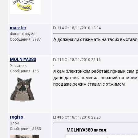
mas-ter
#14 От 18/11/2010 13:34
Фанат форума
А должна ли отжимать на твоих выставл
Сообщения: 3987
MOLNIYA380
#15 От 18/11/2010 22:16
Участник
я сам электриком работаю,привык сам 
Сообщения: 165
даче.датчик поменял верхний-по моем
продаже.режим ставил с отжимом.
regiss
#16 От 18/11/2010 22:20
Злой
Сообщения: 5633
MOLNIYA380 писал: