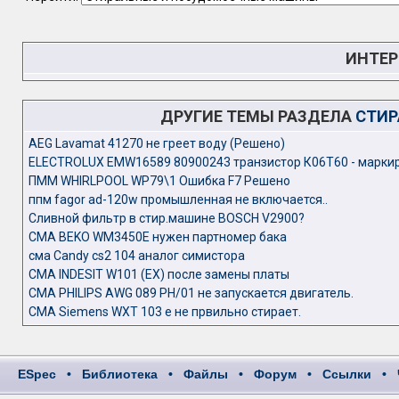
ИНТЕР
ДРУГИЕ ТЕМЫ РАЗДЕЛА
СТИР
AEG Lavamat 41270 не греет воду (Решено)
ELECTROLUX EMW16589 80900243 транзистор К06Т60 - марки
ПММ WHIRLPOOL WP79\1 Ошибка F7 Решено
ппм fagor ad-120w промышленная не включается..
Сливной фильтр в стир.машине BOSCH V2900?
СМА BEKO WM3450E нужен партномер бака
сма Candy cs2 104 аналог симистора
СМА INDESIT W101 (EX) после замены платы
СМА PHILIPS AWG 089 PH/01 не запускается двигатель.
СМА Siemens WXT 103 e не првильно стирает.
ESpec
•
Библиотека
•
Файлы
•
Форум
•
Ссылки
•