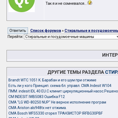
Так я и не сомневался...
Список форумов
»
Стиральные и посудомоечн
Перейти:
ИНТЕР
ДРУГИЕ ТЕМЫ РАЗДЕЛА
СТИР
Brandt WTC 1051 K. Барабан и его шум при отжиме
Есть ли у кого Принцип. схема бл. управл. СМА Indesit W104
ПММ. indesit IDL 40 EU.C клинит циркуляционный насос.Решено
СМ INDESIT IWB5083 Ошибка F12
СМА "LG WD-80250 NUP" Не верное исполнение програм
СМА Ariston als948tx нет отжима.
СМА Bosch WFS5330 сгорел ТРАНЗИСТОР IRFBG30PBF