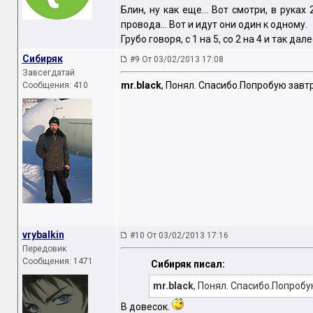
Блин, ну как еще... Вот смотри, в руках
провода... Вот и идут они один к одному.
Грубо говоря, с 1 на 5, со 2 на 4 и так дале
Сибиряк
#9 От 03/02/2013 17:08
Завсегдатай
mr.black
, Понял. Спасибо.Попробую завт
Сообщения: 410
vrybalkin
#10 От 03/02/2013 17:16
Передовик
Сообщения: 1471
Сибиряк писал:
mr.black
, Понял. Спасибо.Попробу
В довесок.