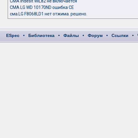
СМА Indesit WIL82 не включается
СМА LG WD 10170ND ошибка CE
сма.LG F8068LD1 нет отжима. решено.
ESpec
•
Библиотека
•
Файлы
•
Форум
•
Ссылки
•