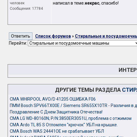
написал в теме.
некрас
, спасибо!
человек
Сообщения: 17784
Список форумов
»
Стиральные и посудомоечн
Перейти:
ИНТЕР
ДРУГИЕ ТЕМЫ РАЗДЕЛА
СТИР
CМА WHIRPOOL AVO/D 41205 ОШИБКА F06
ПММ Bosch SPV66TX00E / Siemens SR655X10TR - Различия в 
Поздравление С Днем Защитника Отечества!
СМА LG WD-80160N; P/N:3850ER3051U, проблема с отжимом
СМА Ardo TL 85 S Отломлен "крючок" УБЛ на крышке.
СМА Bosch WAS 24441OE не срабатывает УБЛ