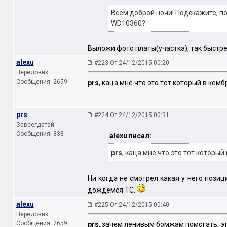
Всем доброй ночи! Подскажите, п
WD10360?
Выложи фото платы(участка), так быстре
alexu
#223 От 24/12/2015 00:20
Передовик
Сообщения: 2659
prs
, каца мне что это тот который в кем
prs
#224 От 24/12/2015 00:31
Завсегдатай
Сообщения: 838
alexu писал:
prs
, каца мне что это тот который
Ни когда не смотрел какая у него позиц
дождемся ТС.
alexu
#225 От 24/12/2015 00:40
Передовик
Сообщения: 2659
prs
, зачем ленивым бомжам помогать, эт