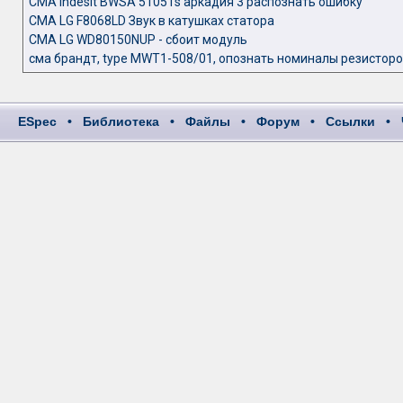
СМА Indesit BWSA 51051s аркадия 3 распознать ошибку
СМА LG F8068LD Звук в катушках статора
СМА LG WD80150NUP - сбоит модуль
сма брандт, type MWT1-508/01, опознать номиналы резистор
ESpec
•
Библиотека
•
Файлы
•
Форум
•
Ссылки
•