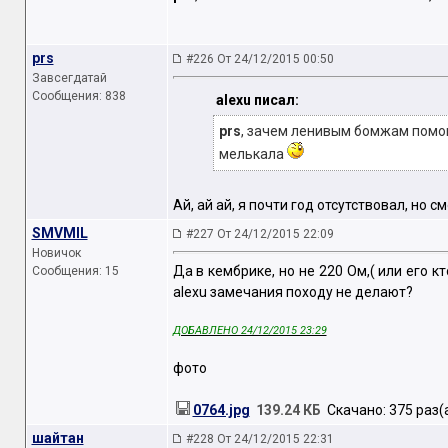
prs
#226 От 24/12/2015 00:50
Завсегдатай
Сообщения: 838
alexu писал:
prs
, зачем ленивым бомжам помога
мелькала
Ай, ай ай, я почти год отсутствовал, но с
SMVMIL
#227 От 24/12/2015 22:09
Новичок
Да в кембрике, но не 220 Ом,( или его 
Сообщения: 15
alexu замечания походу не делают?
ДОБАВЛЕНО 24/12/2015 23:29
фото
0764.jpg
139.24 КБ
Скачано: 375 раз(
шайтан
#228 От 24/12/2015 22:31