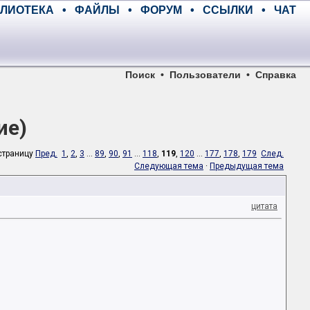
ЛИОТЕКА
•
ФАЙЛЫ
•
ФОРУМ
•
ССЫЛКИ
•
ЧАТ
Поиск
•
Пользователи
•
Справка
ие)
страницу
Пред.
1
,
2
,
3
...
89
,
90
,
91
...
118
,
119
,
120
...
177
,
178
,
179
След.
Следующая тема
·
Предыдущая тема
цитата