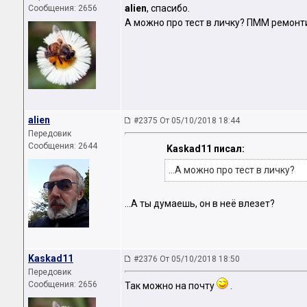
аliеn
, спасибо.
Сообщения: 2656
А можно про тест в личку? ПММ ремонти
аliеn
#2375 От 05/10/2018 18:44
Передовик
Сообщения: 2644
Kaskad11 писал:
...А можно про тест в личку?
...А ты думаешь, он в неё влезет?
Kaskad11
#2376 От 05/10/2018 18:50
Передовик
Сообщения: 2656
Так можно на почту
.