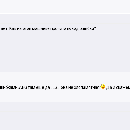
тает. Как на этой машинке прочитать код ошибки?
ошибками ,AEG там ещё да , LG....она не злопамятная
Да и скажем 