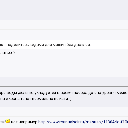
но
- поделитесь кодами для машин без дисплея.
елиться?
ре воды ,если не укладуется в время набора до опр уровня может 
па с крана течёт нормально не катит) .
ети
вот например
http://www.manualsdir.ru/manuals/11304/lg-f1