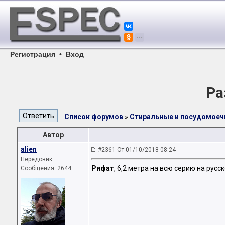
Регистрация
•
Вход
Ра
Список форумов
»
Стиральные и посудомое
Автор
аliеn
#2361 От 01/10/2018 08:24
Передовик
Рифат
, 6,2 метра на всю серию на русс
Сообщения: 2644