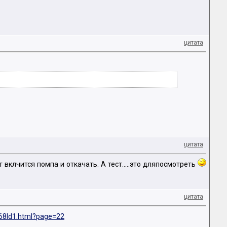
цитата
цитата
вклчится помпа и откачать. А тест.....это дляпосмотреть
цитата
068ld1.html?page=22