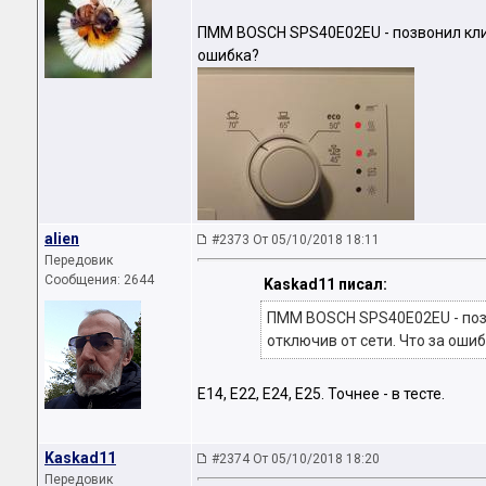
ПММ BOSCH SPS40E02EU - позвонил клиен
ошибка?
аliеn
#2373 От 05/10/2018 18:11
Передовик
Сообщения: 2644
Kaskad11 писал:
ПММ BOSCH SPS40E02EU - позво
отключив от сети. Что за оши
Е14, Е22, Е24, Е25. Точнее - в тесте.
Kaskad11
#2374 От 05/10/2018 18:20
Передовик