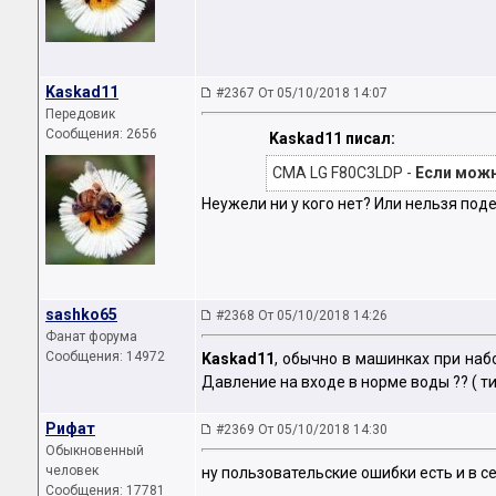
Kaskad11
#2367 От 05/10/2018 14:07
Передовик
Сообщения: 2656
Kaskad11 писал:
СМА LG F80C3LDP -
Если мож
Неужели ни у кого нет? Или нельзя под
sashko65
#2368 От 05/10/2018 14:26
Фанат форума
Сообщения: 14972
Kaskad11
, обычно в машинках при набо
Давление на входе в норме воды ?? ( ти
Рифат
#2369 От 05/10/2018 14:30
Обыкновенный
человек
ну пользовательские ошибки есть и в с
Сообщения: 17781