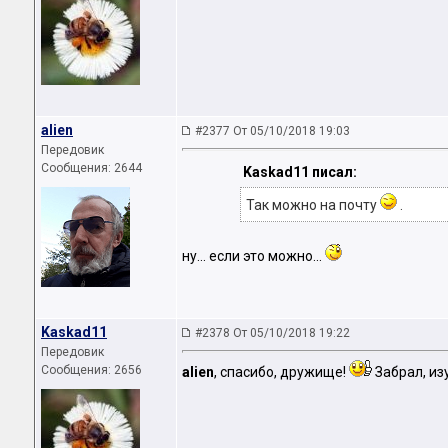
аliеn
#2377 От 05/10/2018 19:03
Передовик
Сообщения: 2644
Kaskad11 писал:
Так можно на почту
.
ну... если это можно...
Kaskad11
#2378 От 05/10/2018 19:22
Передовик
Сообщения: 2656
аliеn
, спасибо, дружище!
Забрал, из