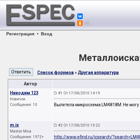
Регистрация
•
Вход
Металлоиска
Список форумов
»
Другая аппаратура
Автор
Никодим 123
#1 От 17/08/2010 14:19
Новичок
Вылетела микросхема LM4818M. Не могу н
Сообщения: 10
m.ix
#2 От 17/08/2010 19:22
Master Mixa
http://www.efind.ru/icsearch/?search=LM4
Сообщения: 1972+