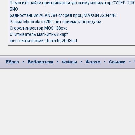
Помогите найти принципиальную схему ионизатор СУПЕР ПЛ
БИО
радиостанция ALAN78+ сгорел проц MAXON 2204446
Рация Motorola sx700, нет приёма и передачи.
Сгорел инвертор MOS138evo
Считыватель магнитных карт
фен технический sturm hg2003lcd
ESpec
•
Библиотека
•
Файлы
•
Форум
•
Ссылки
•