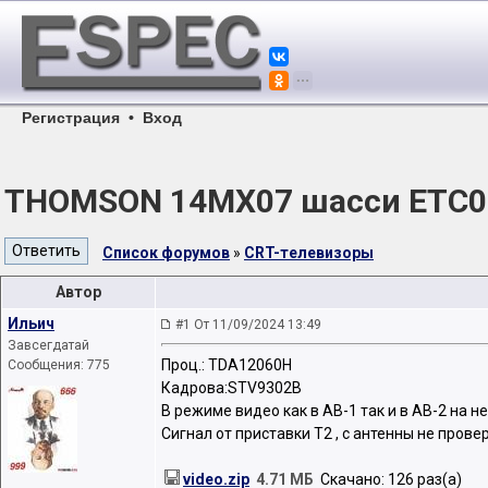
Регистрация
•
Вход
THOMSON 14MX07 шасси ETC00
Список форумов
»
CRT-телевизоры
Автор
Ильич
#1 От 11/09/2024 13:49
Завсегдатай
Проц.: TDA12060H
Сообщения: 775
Кадрова:STV9302B
В режиме видео как в АВ-1 так и в АВ-2 на 
Сигнал от приставки Т2 , с антенны не прове
video.zip
4.71 МБ
Скачано: 126 раз(а)