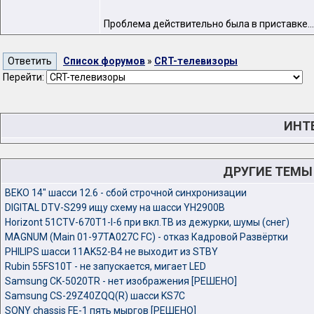
Проблема действительно была в приставке...
Список форумов
»
CRT-телевизоры
Перейти:
ИНТЕ
ДРУГИЕ ТЕМЫ
BEKO 14" шасси 12.6 - сбой строчной синхронизации
DIGITAL DTV-S299 ищу схему на шасси YH2900B
Horizont 51CTV-670T1-I-6 при вкл.ТВ из дежурки, шумы (снег)
MAGNUM (Main 01-97TA027C FC) - отказ Кадровой Развёртки
PHILIPS шасси 11AK52-B4 не выходит из STBY
Rubin 55FS10T - не запускается, мигает LED
Samsung CK-5020TR - нет изображения [РЕШЕНО]
Samsung CS-29Z40ZQQ(R) шасси KS7C
SONY chassis FE-1 пять мыргов [РЕШЕНО]