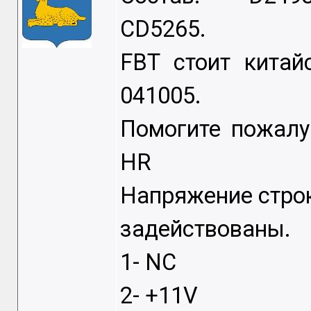
CD5265.
FBT стоит китай
041005.
Помогите пожалу
HR
Напряжение строк
задействованы.
1- NC
2- +11V