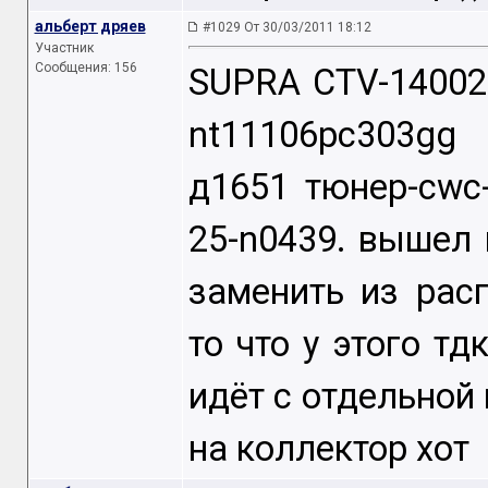
альберт дряев
#1029 От 30/03/2011 18:12
Участник
Сообщения: 156
SUPRA CTV-14002 
nt11106pc303gg 
д1651 тюнер-cwc-
25-n0439. вышел 
заменить из рас
то что у этого тд
идёт с отдельной 
на коллектор хот