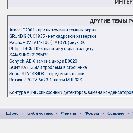
ИНТЕР
ДРУГИЕ ТЕМЫ 
Amcol C2001 - при включении темный экран
GRUNDIG CUC1835 - нет кадровой развертки
Pacific PDVTV14-100 (TV+DVD) звук DK
Philips 14GR 1024 питание уходит в защиту.
SAMSUNG CS29M20
Sony ch. AE-6 замена диода D8820
SONY KV2135M3 проблема в строчнике
Supra STV1484DK - определить шасси
Витязь 37CTV-6623-1 шасси МШ-93S
Контура АПЧГ, синхронных детекторов, замена конденсаторов
ESpec
•
Библиотека
•
Файлы
•
Форум
•
Ссылки
•