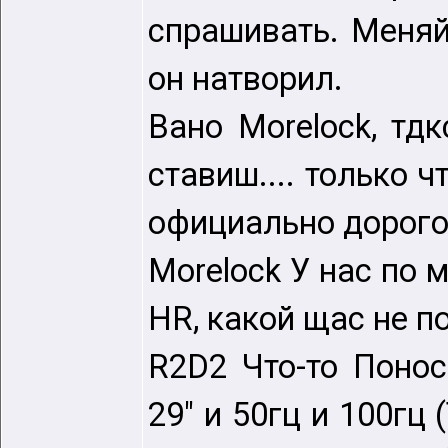
спрашивать. Меняй
он натворил.
Вано Morelock, тдк
ставиш.... только ч
официально дорогов
Morelock У нас по 
HR, какой щас не п
R2D2 Что-то Понос
29" и 50гц и 100гц