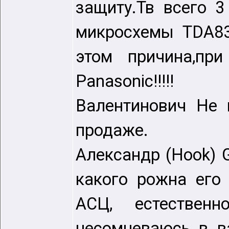
защиту.Тв всего 3
микросхемы TDA83
этом причина,пр
Panasonic!!!!!
Валентинович Не 
продаже.
Александр (Hook) Ga
какого рожна его
АСЦ, естествен
несомневаюсь в ва