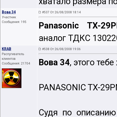
хватало размера по
Вова 34
#537 От 26/08/2008 18:14
Участник
Сообщения: 195
Panasonic TX-29
аналог ТДКС 13022
KRAB
#538 От 26/08/2008 19:06
Распугиватель
клиентов
Вова 34
, этого тебе
Сообщения: 21704
PANASONIC TX-29P
Судя по описанию