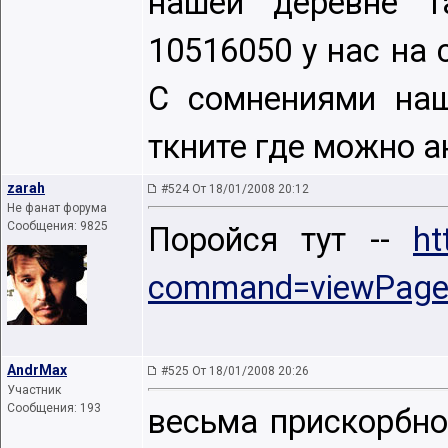
нашей деревне т
10516050 у нас на 
С сомнениями наш
ткните где можно а
zarah
#524 От 18/01/2008 20:12
Не фанат форума
Сообщения: 9825
Поройся тут --
ht
command=viewPage
AndrMax
#525 От 18/01/2008 20:26
Участник
Сообщения: 193
весьма прискорбно,