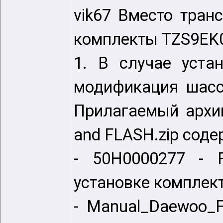
vik67 Вместо тран
комплекты TZS9EK0
1. В случае уста
модификация шасс
Прилагаемый архи
and FLASH.zip сод
- 50H0000277 - F
установке комплек
- Manual_Daewoo_F