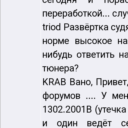
переработкой... слу
triod Развёртка су
норме высокое на
нибудь ответить н
тюнера?
KRAB Вано, Привет,
форумов .... У ме
1302.2001B (утечка
и один ведёт с