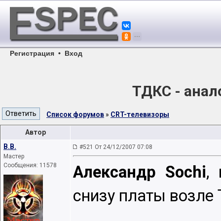
Регистрация
•
Вход
ТДКС - анал
Список форумов
»
CRT-телевизоры
Автор
B.B.
#521 От 24/12/2007 07:08
Мастер
Сообщения: 11578
Александр Sochi
,
снизу платы возле 