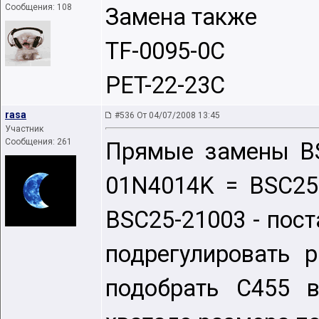
Сообщения: 108
Замена также
TF-0095-0C
PET-22-23C
rasa
#536 От 04/07/2008 13:45
Участник
Сообщения: 261
Прямые замены BS
01N4014K = BSC25
BSC25-21003 - пос
подрегулировать 
подобрать С455 