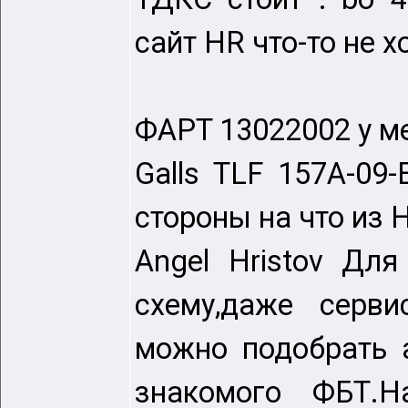
сайт HR что-то не 
ФAPT 13022002 у ме
Galls TLF 157A-09
стороны на что из
Angel Hristov Дл
схему,даже серви
можно подобрать 
знакомого ФБТ.Н