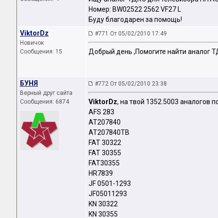
Номер: BW02522 2562 VF27 L
Буду благодарен за помощь!
ViktorDz
#771 От 05/02/2010 17:49
Новичок
Добрый день ,Помогите найти аналог Т
Сообщения: 15
БУНЯ
#772 От 05/02/2010 23:38
Верный друг сайта
ViktorDz
, на твой 1352.5003 аналогов п
Сообщения: 6874
AFS 283
AT207840
AT207840TB
FAT 30322
FAT 30355
FAT30355
HR7839
JF 0501-1293
JF05011293
KN 30322
KN 30355