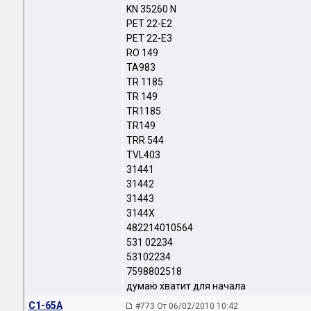
KN 35260 N
PET 22-E2
PET 22-E3
RO 149
TA983
TR 1185
TR 149
TR1185
TR149
TRR 544
TVL403
31441
31442
31443
3144X
482214010564
531 02234
53102234
7598802518
думаю хватит для начала
C1-65A
#773 От 06/02/2010 10:42