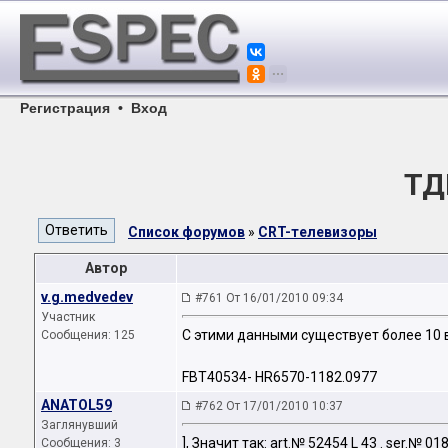
Регистрация
•
Вход
ТД
Список форумов
»
CRT-телевизоры
Автор
v.g.medvedev
#761 От 16/01/2010 09:34
Участник
С этими данными существует более 10 
Сообщения: 125
FBT40534- HR6570-1182.0977
ANATOL59
#762 От 17/01/2010 10:37
Заглянувший
], Значит так: art.№ 52454 L 43 . ser.№ 
Сообщения: 3