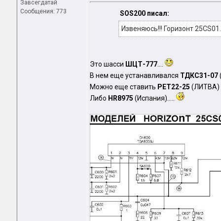
Завсегдатай
Сообщения: 773
SOS200 писал:
Извеняюсь!!! Горизонт 25CS01
Это шасси
ШЦТ-777
....
В нем еще устанавливался
ТДКС31-07
Можно еще ставить
PET22-25
(ЛИТВА)
Либо
HR8975
(Испания).....