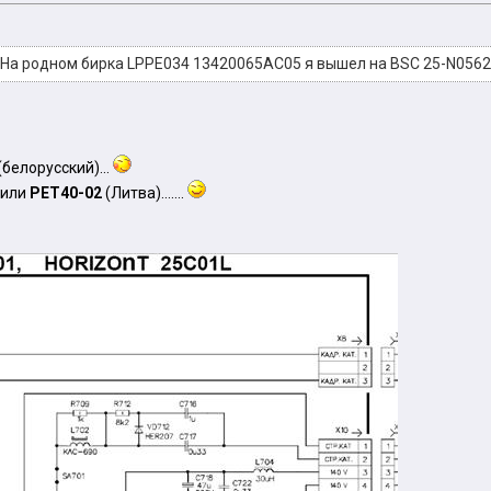
.На родном бирка LPPE034 13420065AC05 я вышел на BSC 25-N0562 
(белорусский)...
 или
PET40-02
(Литва).......