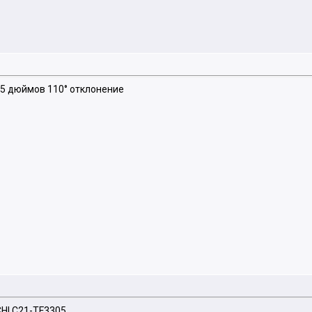
25 дюймов 110° отклонение
HI C21-TF3305