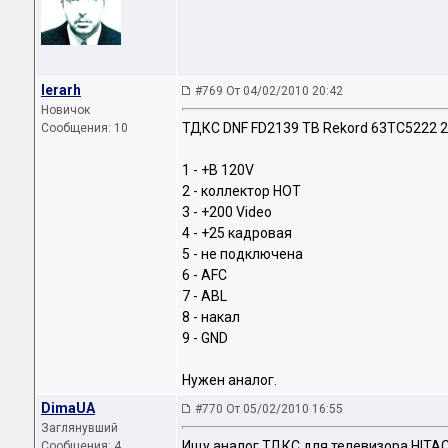
Ierarh
#769 От 04/02/2010 20:42
Новичок
ТДКС DNF FD2139 ТВ Rekord 63TC5222 
Сообщения: 10
1 - +B 120V
2 - коллектор HOT
3 - +200 Video
4 - +25 кадровая
5 - не подключена
6 - AFC
7 - ABL
8 - накал
9 - GND
Нужен аналог.
DimaUA
#770 От 05/02/2010 16:55
Заглянувший
Ищу аналог ТДКС для телевизора HITAC
Сообщения: 4