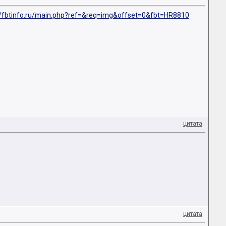
//fbtinfo.ru/main.php?ref=&req=img&offset=0&fbt=HR8810
цитата
цитата