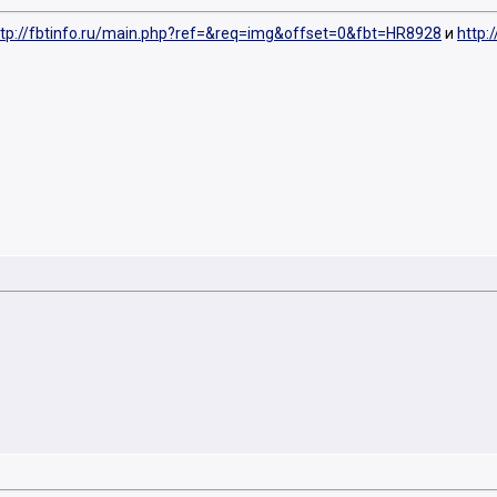
ttp://fbtinfo.ru/main.php?ref=&req=img&offset=0&fbt=HR8928
и
http: