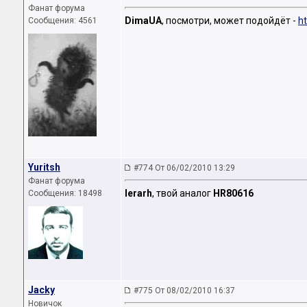
Фанат форума
DimaUA
, посмотри, может подойдёт -
h
Сообщения: 4561
Yuritsh
#774 От 06/02/2010 13:29
Фанат форума
Ierarh
, твой аналог
HR80616
Сообщения: 18498
Jacky
#775 От 08/02/2010 16:37
Новичок