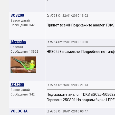
SOS200
#763 От 22/01/2010 13:02
Завсегдатай
Привет всем!!! Подскажите аналог TDK
Сообщения: 342
Alexasha
#764 От 22/01/2010 13:30
Нелегал
HR80253 возможно. Подробнее нет ин
Сообщения: 13962
SOS200
#765 От 25/01/2010 21:13
Завсегдатай
Подскажите аналог TDKS BSC25-N0562 п
Сообщения: 342
Горизонт 25CS01.На родном бирка LPPE
VOLOCHA
#766 От 28/01/2010 00:47