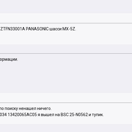
S ZTFN33001A PANASONIC шасси MX-5Z.
формации.
о поиску ненашел ничего.
034 13420065AC05 я вышел на BSC 25-N0562 и тупик.