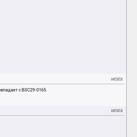
цитата
овпадает с BSC29-0165.
цитата