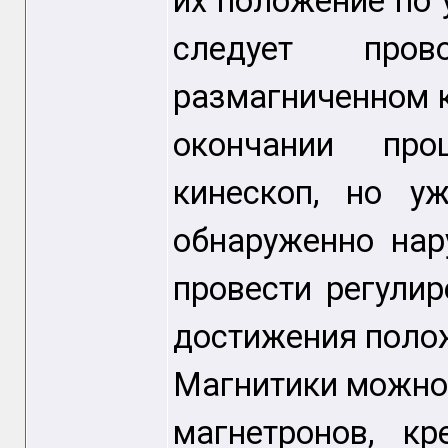
их положение по 
следует пров
размагниченном к
окончании про
кинескоп, но у
обнаруженно нар
провести регули
достижения полож
Магнитики можно
магнетронов, к