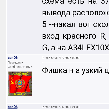
схема есть на 3
вывода расположен
5 --накал вот скол
вход красного R,
G, а на A34LEX10X
san06
#65 От 31/12/2006 09:03
Передовик
Сообщения: 1074
Фишка н а узкий ц
san06
#66 От 01/01/2007 21:38