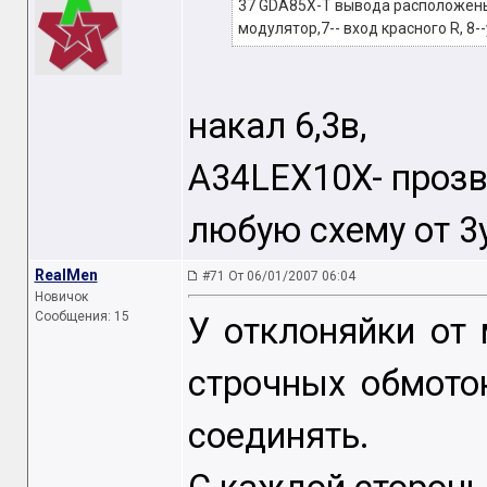
37 GDA85X-T вывода расположены:1-
модулятор,7-- вход красного R, 8-
накал 6,3в,
A34LEX10X- прозво
любую схему от 3у
RealMen
#71 От 06/01/2007 06:04
Новичок
Сообщения: 15
У отклоняйки от
строчных обмото
соединять.