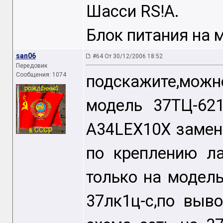
Шасси RS!A.
Блок питания на
san06
#64 От 30/12/2006 18:52
Передовик
Сообщения: 1074
подскажите,мож
модель 37ТЦ-62
A34LEX10X замен
по креплению ла
только на модель
37лк1ц-с,по выв