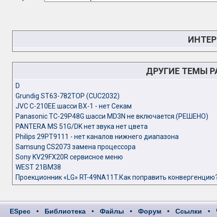
ИНТЕР
ДРУГИЕ ТЕМЫ 
D
Grundig ST63-782TOP (CUC2032)
JVC C-210EE шасси BX-1 - нет Секам
Panasonic TC-29P48G шасси MD3N не включается.(РЕШЕНО)
PANTERA MS 51G/DK нет звука нет цвета
Philips 29PT9111 - нет каналов нижнего диапазона
Samsung CS2073 замена процессора
Sony KV29FX20R сервисное меню
WEST 21BM38
Проекционник «LG» RT-49NA11T.Как поправить конвергенцию
ESpec
•
Библиотека
•
Файлы
•
Форум
•
Ссылки
•