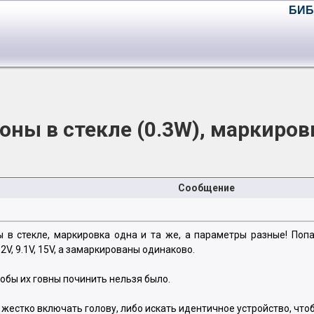
БИБ
ны в стекле (0.3W), маркировк
Сообщение
ы в стекле, маркировка одна и та же, а параметры разные! По
.2V, 9.1V, 15V, а замаркированы одинаково.
тобы их говны починить нельзя было.
 жестко включать голову, либо искать идентичное устройство, что