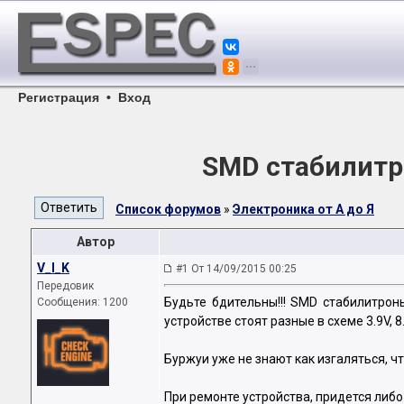
Регистрация
•
Вход
SMD стабилитро
Список форумов
»
Электроника от А до Я
Автор
V_I_K
#1 От 14/09/2015 00:25
Передовик
Будьте бдительны!!! SMD стабилитрон
Сообщения: 1200
устройстве стоят разные в схеме 3.9V, 8
Буржуи уже не знают как изгаляться, ч
При ремонте устройства, придется либо