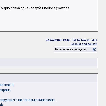
маркировка одна - голубая полоса у катода.
Следующая тема
·
Предыдущая тема
Версия для печати
Ваши права в разделе
еделка БП
 экране
ирующего на панельке кинескопа.
аф