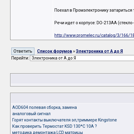
Поехал в Промэлектронику затариться т
Речи идет о корпусе: DO-213AA (стекло-
http://www.promelec.ru/catalog/3/166/1
Список форумов
»
Электроника от А до Я
Перейти:
AOD604 полевая сборка, замена
аналоговый сигнал
Горят контакты выключателя эл,триммере Kingstone
Как проверить Термостат KSD 130*C 10A ?
методика демонтажа LCD матрицы