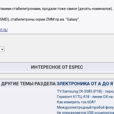
акими стабилитронами, продали тоже самое (десять номиналов)... 
SMD), стабилитроны серии ZMM пр.ва. "Galaxy".
81/6/
ИНТЕРЕСНОЕ ОТ ESPEC
ДРУГИЕ ТЕМЫ РАЗДЕЛА
ЭЛЕКТРОНИКА ОТ А ДО Я
TV Samsung CK-5085 (P1B) - пер
Горизонт 61ТЦ-418 - линии ОХ на
Как измерить ток 60А?
Междуэлектродный пробой фокус
Не определяется USB осциллогр