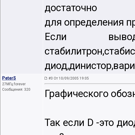
достаточно
для определения п
Если выв
стабилитрон,стаби
диод,динистор,вар
PeterS
#3 От 10/09/2005 19:05
27МГц forever
Сообщения: 320
Графического обозн
Так если D -это дио