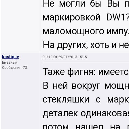
Не могли бы Вы п
маркировкой DW1?
маломощного импул
На других, хоть и н
kostique
#10 От 29/01/2013 15:15
Бывалый
Сообщения: 73
Таже фигня: имеетс
В ней вокруг мощн
стекляшки с мар
деталек одинаковая
потом нашел на п