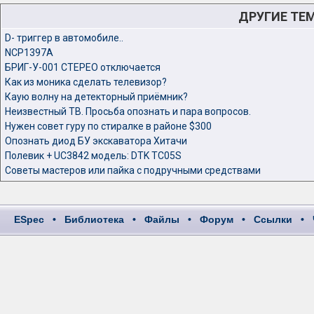
ДРУГИЕ ТЕ
D- триггер в автомобиле..
NCP1397A
БРИГ-У-001 СТЕРЕО отключается
Как из моника сделать телевизор?
Каую волну на детекторный приёмник?
Неизвестный ТВ. Просьба опознать и пара вопросов.
Нужен совет гуру по стиралке в районе $300
Опознать диод БУ экскаватора Хитачи
Полевик + UC3842 модель: DTK TC05S
Советы мастеров или пайка с подручными средствами
ESpec
•
Библиотека
•
Файлы
•
Форум
•
Ссылки
•