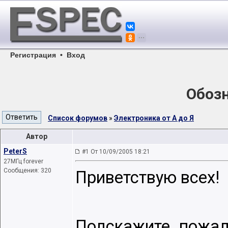
Регистрация
•
Вход
Обозн
Список форумов
»
Электроника от А до Я
Автор
PeterS
#1 От 10/09/2005 18:21
27МГц forever
Сообщения: 320
Приветствую всех!
Подскажите, пожалу