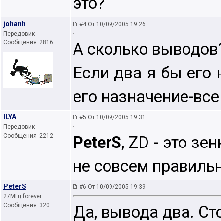
это?
johanh
#4 От 10/09/2005 19:26
Передовик
Сообщения: 2816
А сколько выводов
Если два я бы его
его назначение-все
ILYA
#5 От 10/09/2005 19:31
Передовик
Сообщения: 2212
PeterS
, ZD - это зе
не совсем правильн
PeterS
#6 От 10/09/2005 19:39
27МГц forever
Сообщения: 320
Да, вывода два. Ст