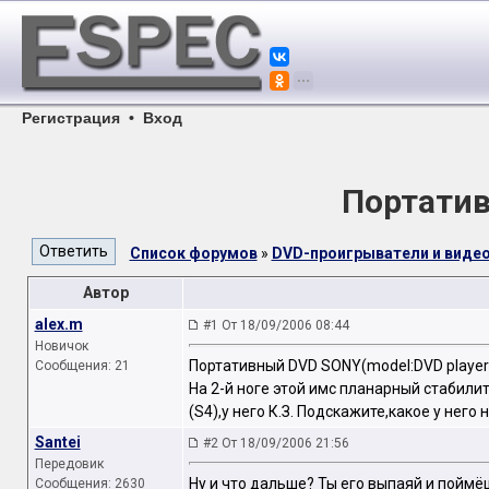
Регистрация
•
Вход
Портатив
Список форумов
»
DVD-проигрыватели и вид
Автор
alex.m
#1 От 18/09/2006 08:44
Новичок
Портативный DVD SONY(model:DVD player
Сообщения: 21
На 2-й ноге этой имс планарный стабили
(S4),у него К.З. Подскажите,какое у нег
Santei
#2 От 18/09/2006 21:56
Передовик
Ну и что дальше? Ты его выпаяй и поймё
Сообщения: 2630