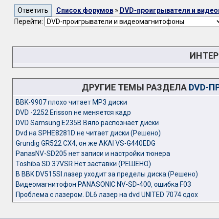
Список форумов
»
DVD-проигрыватели и виде
Перейти:
ИНТЕР
ДРУГИЕ ТЕМЫ РАЗДЕЛА
DVD-П
BBK-9907 плохо читает МР3 диски
DVD -2252 Erisson не меняется кадр
DVD Samsung E235B Вяло распознает диски
Dvd на SPHE8281D не читает диски (Решено)
Grundig GR522 CX4, он же AKAI VS-G440EDG
PanasNV-SD205 нет записи и настройки тюнера
Toshiba SD 37VSR Нет заставки (РЕШЕНО)
В BBK DV515SI лазер уходит за пределы диска.(Решено)
Видеомагнитофон PANASONIC NV-SD-400, ошибка F03
Проблeмa с лaзeром. DL6 лaзeр нa dvd UNITED 7074 сдох