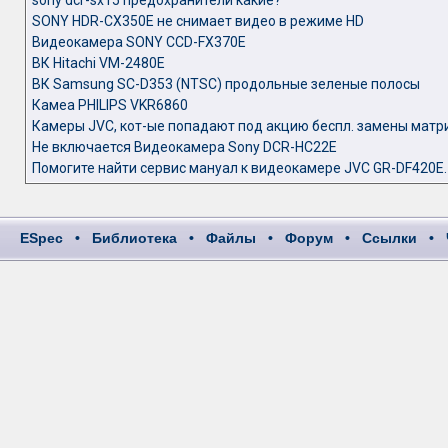
sony dcr-sx15 предохранители какие?
SONY HDR-СX350E не снимает видео в режиме HD
Видеокамера SONY CCD-FX370E
ВК Hitachi VM-2480E
ВК Samsung SC-D353 (NTSC) продольные зеленые полосы
Камеа PHILIPS VKR6860
Камеры JVC, кот-ые попадают под акцию беспл. замены матр
Не включается Видеокамера Sony DCR-HC22E
Помогите найти сервис мануал к видеокамере JVC GR-DF420E.
ESpec
•
Библиотека
•
Файлы
•
Форум
•
Ссылки
•