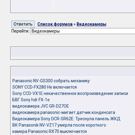
Список форумов
»
Видеокамеры
Перейти:
Panasonic NV-GS300 собрать механику
SONY CCD-FX280 Не включается
Sony CCD-VX1E некачественное воспроизведение записи
БВГ Sony hdr FX-1e
видеокамера JVC GR-D27OE
видеокамера panasonic-мигает датчик конденсата
Видеокамера Sony DCR-SR62E. Треснула панель ЖКД
ВК Panasonik NV-VZ17 умерла после короткого
камера Panasonic RX70 выключается