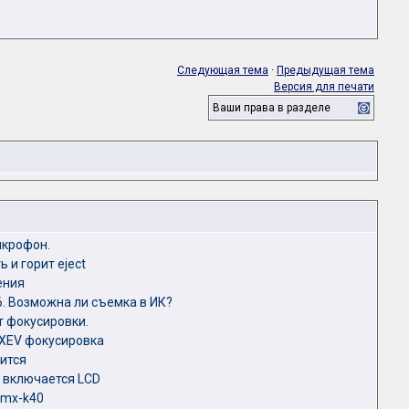
Следующая тема
·
Предыдущая тема
Версия для печати
Ваши права в разделе
икрофон.
 и горит eject
ения
6. Возможна ли съемка в ИК?
 фокусировки.
XEV фокусировка
тится
 включается LCD
smx-k40