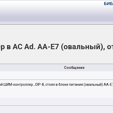
БИБ
в AC Ad. AA-E7 (овальный), о
Сообщение
й ШИМ-контроллер , DIP-8, стоял в блоке питания (овальный) AA-E7