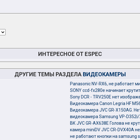
ИНТЕРЕСНОЕ ОТ ESPEC
ДРУГИЕ ТЕМЫ РАЗДЕЛА
ВИДЕОКАМЕРЫ
Panasonic NV-RX6, не работает м
SONY ccd-fx280e начинает крутить
Sony DCR - TRV250E нет изображ
Видеокамера Canon Legria HF M5
Видеокамера JVC GR-X150AG. Нет
видеокамера Samsung VP-D352i/
ВК JVC GR-AX638E Голова не кру
камера miniDV JVC CR-DVX40A не
не работают кнопки на samsung 