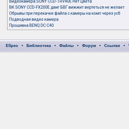
Видеокамера SONY CCD-TRV40E Нет цвета
ВК SONY CCD-FX200E двиг БВГ вижжит вертеться не желает
Обрывы при перекачке файла с камеры на комп через усб
Подводная видео камера.
Прошивка BENQ DC C40
ESpec
•
Библиотека
•
Файлы
•
Форум
•
Ссылки
•