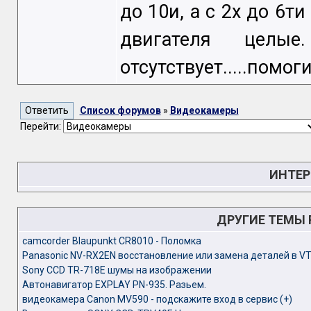
до 10и, а с 2х до 6т
двигателя целы
отсутствует.....помо
Список форумов
»
Видеокамеры
Перейти:
ИНТЕР
ДРУГИЕ ТЕМЫ
camcorder Blaupunkt CR8010 - Поломка
Panasonic NV-RX2EN восстановление или замена деталей в V
Sony CCD TR-718E шумы на изображении
Автонавигатор EXPLAY PN-935. Разьем.
видеокамера Canon MV590 - подскажите вход в сервис (+)