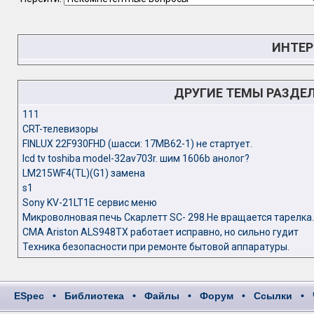
ИНТЕР
ДРУГИЕ ТЕМЫ РАЗДЕ
111
CRT-телевизоры
FINLUX 22F930FHD (шасси: 17MB62-1) не стартует.
lcd tv toshiba model-32av703r. шим 1606b анолог?
LM215WF4(TL)(G1) замена
s1
Sony KV-21LT1E сервис меню
Микроволновая печь Скарлетт SC- 298.Не вращается тарелка.
СМА Ariston ALS948TX работает исправно, но сильно гудит
Техника безопасности при ремонте бытовой аппаратуры.
ESpec
•
Библиотека
•
Файлы
•
Форум
•
Ссылки
•