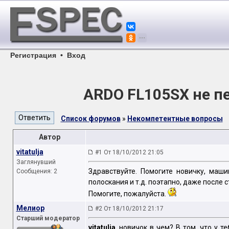
Регистрация
•
Вход
ARDO FL105SX не п
Список форумов
»
Некомпетентные вопросы
Автор
vitatulja
#1 От 18/10/2012 21:05
Заглянувший
Здравствуйте. Помогите новичку, ма
Сообщения: 2
полоскания и т.д. поэтапно, даже после 
Помогите, пожалуйста.
Мелиор
#2 От 18/10/2012 21:17
Старший модератор
vitatulja
, новичок в чем? В том, что у 