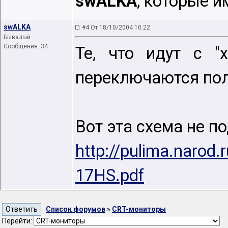
swALKA
, которые и
swALKA
#4 От 18/10/2004 10:22
Бывалый
Сообщения: 34
Те, что идут с "
переключаются по
Вот эта схема не п
http://pulima.naro
17HS.pdf
Список форумов
»
CRT-мониторы
Перейти: