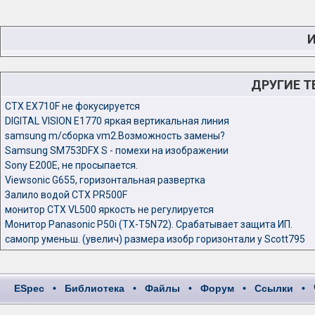
И
ДРУГИЕ 
CTX EX710F не фокусируется
DIGITAL VISION E1770 яркая вертикальная линия
samsung m/сборка vm2.Возможность замены?
Samsung SM753DFX S - помехи на изображении
Sony E200E, не просыпается.
Viewsonic G655, горизонтальная развертка
Залило водой CTX PR500F
монитор CTX VL500 яркость не регулируется
Монитор Panasonic P50i (TX-T5N72). Срабатывает защита ИП.
самопр уменьш. (увелич) размера изобр горизонтали у Scott795
ESpec
•
Библиотека
•
Файлы
•
Форум
•
Ссылки
•