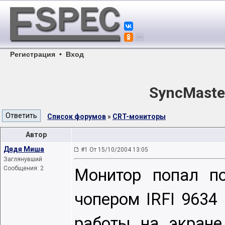
Регистрация
•
Вход
SyncMaste
Список форумов
»
CRT-мониторы
Автор
Дядя Миша
#1 От 15/10/2004 13:05
Заглянувший
Сообщения: 2
Монитор попал п
чопером IRFI 9634
работы на экране