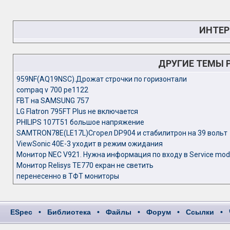
ИНТЕР
ДРУГИЕ ТЕМЫ 
959NF(AQ19NSC).Дрожат строчки по горизонтали
compaq v 700 pe1122
FBT на SAMSUNG 757
LG Flatron 795FT Plus не включается
PHILIPS 107T51 большое напряжение
SAMTRON78E(LE17L)Сгорел DP904 и стабилитрон на 39 вольт
ViewSonic 40E-3 уходит в режим ожидания
Монитор NEC V921. Нужна информация по входу в Service mod
Монитор Relisys TE770 екран не светить
перенесенно в ТФТ мониторы
ESpec
•
Библиотека
•
Файлы
•
Форум
•
Ссылки
•