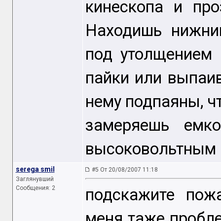
кинескопа и пр
Находишь нижни
под утолщением 
пайки или выпаи
нему подпаяны, чт
замеряешь емк
высоковольтным 
serega smil
#5 От 20/08/2007 11:18
Заглянувший
Сообщения: 2
подскажите пож
меня таже пробле