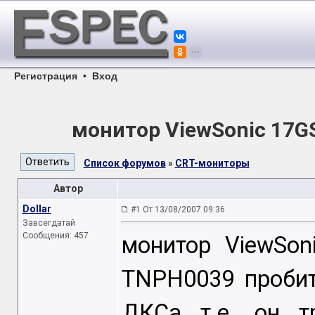
Регистрация
•
Вход
монитор ViewSonic 17G
Список форумов
»
CRT-мониторы
Автор
Dollar
#1 От 13/08/2007 09:36
Завсегдатай
Сообщения: 457
монитор ViewSon
TNPH0039 пробит
ДКСа т.е. он т