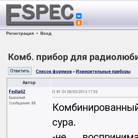
Регистрация
•
Вход
Комб. прибор для радиолюби
Список форумов
»
Измерительные приборы
Автор
Fedia62
#1 От 28/03/2013 17:53
Бывалый
Сообщения: 88
Комбинированны
сура.
-не восприни