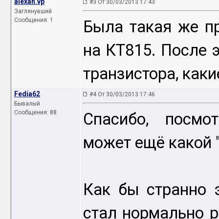
alexan.vp
#3 От 30/03/2013 17:43
Заглянувший
Сообщения: 1
Была такая же п
на КТ815. После 
транзистора, как
Fedia62
#4 От 30/03/2013 17:46
Бывалый
Сообщения: 88
Спасибо, посмо
может ещё какой 
Как бы странно э
стал нормально р