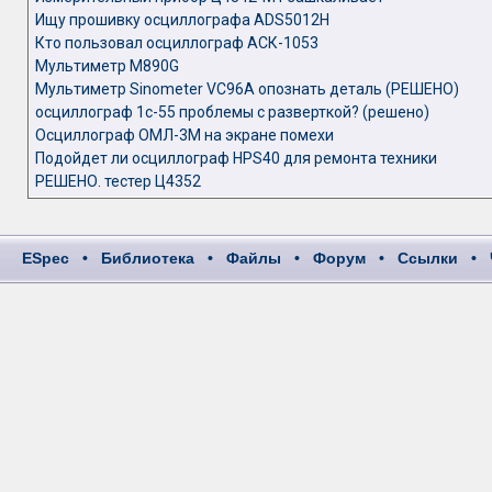
Ищу прошивку осциллографа ADS5012H
Кто пользовал осциллограф АСК-1053
Мультиметр M890G
Мультиметр Sinometer VC96A опознать деталь (РЕШЕНО)
осциллограф 1c-55 проблемы с разверткой? (решено)
Осциллограф ОМЛ-3М на экране помехи
Подойдет ли осциллограф HPS40 для ремонта техники
РЕШЕНО. тестер Ц4352
ESpec
•
Библиотека
•
Файлы
•
Форум
•
Ссылки
•