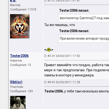
B.B.
#2 От 24/03/2011 07:47
Мастер
Сообщения: 11578
Tester2006 писал:
вентилятор Gamma27 под зам
Ты же пишешь, что
Tester2006 писал:
При включении аппарат проду
Tester2006
#3 От 24/03/2011 17:55
Новичок
Привет звиняйте что поздно, работа та
Сообщения: 15
мере я так предполагаю. При подключе
лампы в конторе у менеджера.
Vikt(or)
#4 От 26/03/2011 11:28
Участник
Tester2006
, у тебя там несколько вент
Сообщения: 189