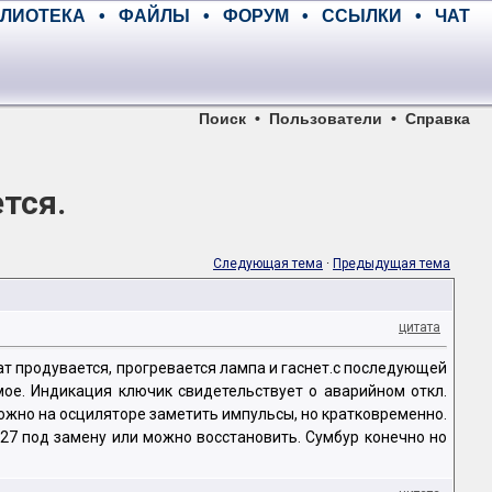
ЛИОТЕКА
•
ФАЙЛЫ
•
ФОРУМ
•
ССЫЛКИ
•
ЧАТ
Поиск
•
Пользователи
•
Справка
тся.
Следующая тема
·
Предыдущая тема
цитата
ат продувается, прогревается лампа и гаснет.с последующей
мое. Индикация ключик свидетельствует о аварийном откл.
 можно на осциляторе заметить импульсы, но кратковременно.
27 под замену или можно восстановить. Сумбур конечно но