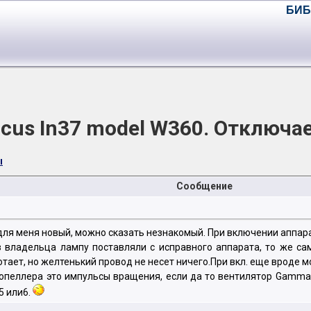
БИБ
ocus In37 model W360. Отключае
ы
Сообщение
 для меня новый, можно сказать незнакомый. При включении аппар
в владельца лампу поставляли с исправного аппарата, то же са
ботает, но желтенький провод не несет ничего.При вкл. еще вроде
ропеллера это импульсы вращения, если да то вентилятор Gamma
5 или6.