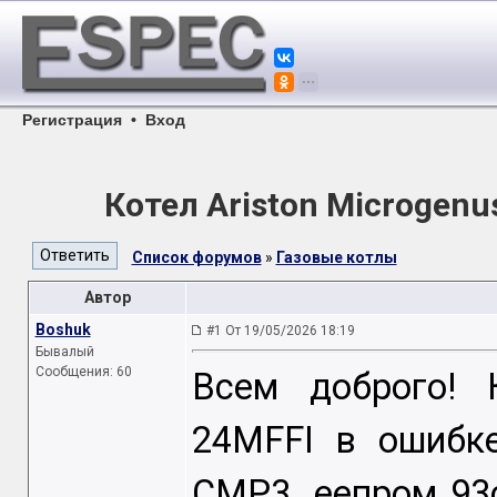
Регистрация
•
Вход
Котел Ariston Microgen
Список форумов
»
Газовые котлы
Автор
Boshuk
#1 От 19/05/2026 18:19
Бывалый
Сообщения: 60
Всем доброго! К
24MFFI в ошибк
CMP3. еепром 93