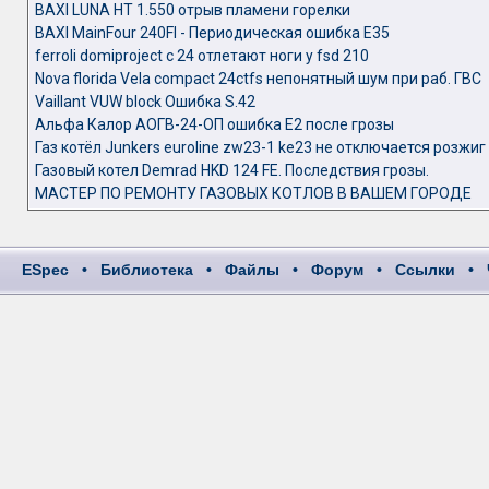
BAXI LUNA HT 1.550 отрыв пламени горелки
BAXI MainFour 240FI - Периодическая ошибка E35
ferroli domiproject c 24 отлетают ноги у fsd 210
Nova florida Vela compact 24ctfs непонятный шум при раб. ГВС
Vaillant VUW block Ошибка S.42
Альфа Калор АОГВ-24-ОП ошибка Е2 после грозы
Газ котёл Junkers euroline zw23-1 ke23 не отключается розжиг
Газовый котел Demrad HKD 124 FE. Последствия грозы.
МАСТЕР ПО РЕМОНТУ ГАЗОВЫХ КОТЛОВ В ВАШЕМ ГОРОДЕ
ESpec
•
Библиотека
•
Файлы
•
Форум
•
Ссылки
•