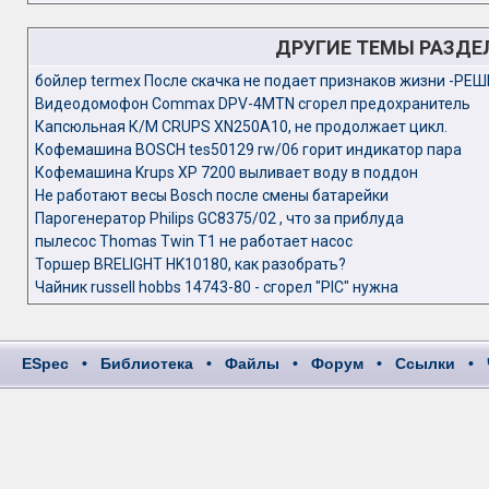
ДРУГИЕ ТЕМЫ РАЗДЕ
бойлер termex После скачка не подает признаков жизни -РЕ
Видеодомофон Commax DPV-4MTN сгорел предохранитель
Капсюльная К/М CRUPS XN250A10, не продолжает цикл.
Кофемашина BOSCH tes50129 rw/06 горит индикатор пара
Кофемашина Krups XP 7200 выливает воду в поддон
Не работают весы Bosch после смены батарейки
Парогенератор Philips GC8375/02 , что за приблуда
пылесос Thomas Twin T1 не работает насос
Торшер BRELIGHT HK10180, как разобрать?
Чайник russell hobbs 14743-80 - сгорел "PIC" нужна
ESpec
•
Библиотека
•
Файлы
•
Форум
•
Ссылки
•