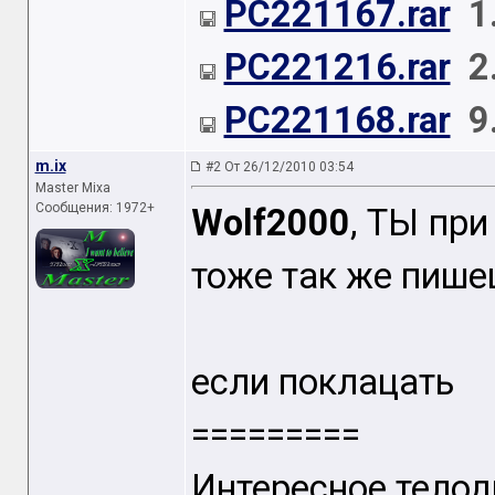
PC221167.rar
1
PC221216.rar
2
PC221168.rar
9
m.ix
#2 От 26/12/2010 03:54
Master Mixa
Сообщения: 1972+
Wolf2000
, ТЫ пр
тоже так же пише
если поклацать
=========
Интересное тело