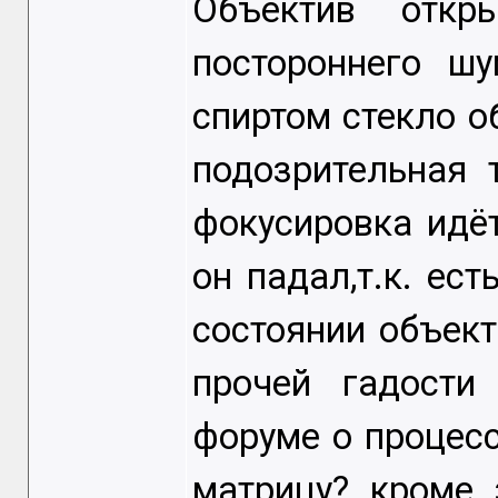
Объектив откр
постороннего шу
спиртом стекло о
подозрительная 
фокусировка идёт
он падал,т.к. ес
состоянии объект
прочей гадости
форуме о процесс
матрицу? кроме