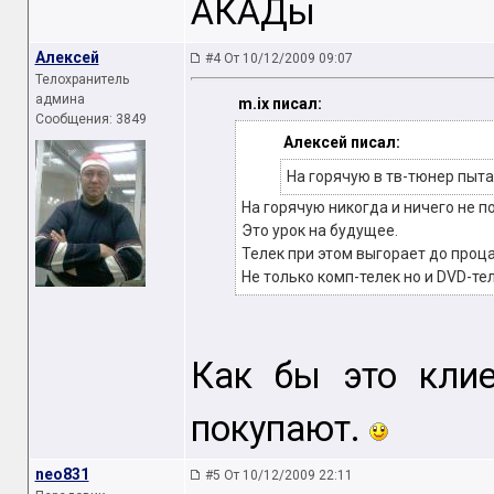
АКАДы
Алексей
#4 От 10/12/2009 09:07
Телохранитель
админа
m.ix писал:
Сообщения: 3849
Алексей писал:
На горячую в тв-тюнер пыта
На горячую никогда и ничего не п
Это урок на будущее.
Телек при этом выгорает до проца
Не только комп-телек но и DVD-т
Как бы это кли
покупают.
neo831
#5 От 10/12/2009 22:11