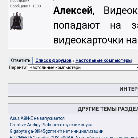
Передовик
Сообщения: 1333
Алексей
, Видео
попадают на з
видеокарточки на
Список форумов
»
Настольные компьютеры
Перейти:
ИНТЕР
ДРУГИЕ ТЕМЫ РАЗДЕ
Asus A8N-E не запускается
Creative Audigy Platinum отсутсвие звука
Gigabyte ga-8i945gzme-rh нет инициализации
БП CHIEFTEC model: GPS-500AB-A подобрать аналог полевика