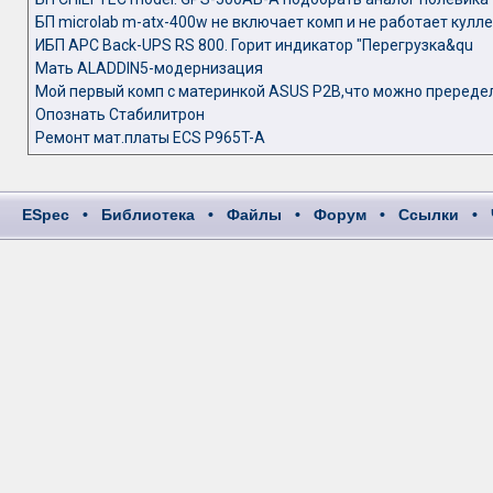
БП microlab m-atx-400w не включает комп и не работает кулл
ИБП APC Back-UPS RS 800. Горит индикатор "Перегрузка&qu
Мать ALADDIN5-модернизация
Мой первый комп с материнкой ASUS P2B,что можно пререде
Опознать Стабилитрон
Ремонт мат.платы ECS P965T-A
ESpec
•
Библиотека
•
Файлы
•
Форум
•
Ссылки
•