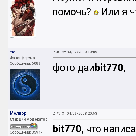
помочь?
Или я ч
тю
#8 От 04/09/2008 18:09
Фанат форума
Сообщения: 6088
фото даи
bit770
,
Мелиор
#9 От 04/09/2008 20:53
Старший модератор
bit770
, что напис
Сообщения: 35947