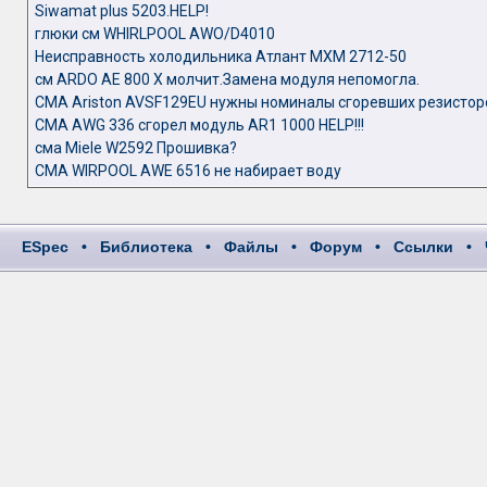
Siwamat plus 5203.HELP!
глюки см WHIRLPOOL AWO/D4010
Неисправность холодильника Атлант MXM 2712-50
см ARDO AE 800 X молчит.Замена модуля непомогла.
СМА Ariston AVSF129EU нужны номиналы сгоревших резистор
СМА AWG 336 сгорел модуль AR1 1000 HELP!!!
сма Miele W2592 Прошивка?
СМА WIRPOOL AWE 6516 не набирает воду
ESpec
•
Библиотека
•
Файлы
•
Форум
•
Ссылки
•