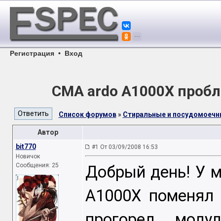
Регистрация
•
Вход
СМА ardo А1000Х проб
Список форумов
»
Стиральные и посудомоеч
Автор
bit770
#1 От 03/09/2008 16:53
Новичок
Сообщения: 25
Добрый день! У м
A1000X поменял 
прогорел моду