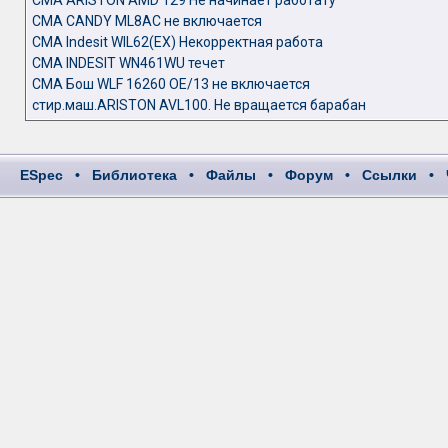
СМА ARISTON AMD 129 Не начинает работату
СМА CANDY ML8AC не включается
СМА Indesit WIL62(EX) Некорректная работа
СМА INDESIT WN461WU течет
СМА Бош WLF 16260 OE/13 не включается
стир.маш.ARISTON AVL100. Не вращается барабан
ESpec
•
Библиотека
•
Файлы
•
Форум
•
Ссылки
•