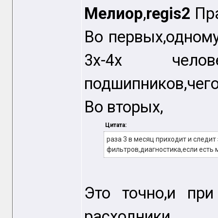
Мелиор
,
regis2
Пра
Во первых,одному
3х-4х чело
подшипников,чего
Во вторых,
Цитата:
раза 3 в месяц приходит и следит
фильтров,диагностика,если есть
Это точно,и пр
расходники,