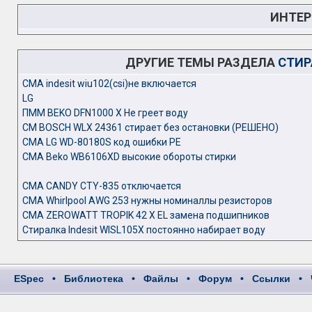
ИНТЕР
ДРУГИЕ ТЕМЫ РАЗДЕЛА
СТИР
CMA indesit wiu102(csi)не включается
LG
ПММ BEKO DFN1000 X Не греет воду
СМ BOSCH WLX 24361 стирает без остановки (РЕШЕНО)
СМА LG WD-80180S код ошибки РЕ
СМА Beko WB6106XD высокие обороты стирки
СМА CANDY CTY-835 отключается
СМА Whirlpool AWG 253 нужны номиналлы резисторов
СМА ZEROWATT TROPIK 42 X EL замена подшипников
Стиралка Indesit WISL105X постоянно набирает воду
ESpec
•
Библиотека
•
Файлы
•
Форум
•
Ссылки
•