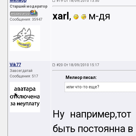
Мелиор
#19 От 18/09/2010 13:50
Старший модератор
xarl
,
м-дя
Сообщения: 35947
Vik77
#20 От 18/09/2010 15:17
Завсегдатай
Сообщения: 517
Мелиор писал:
или что-то еще?
Ну например,тот
быть постоянна в