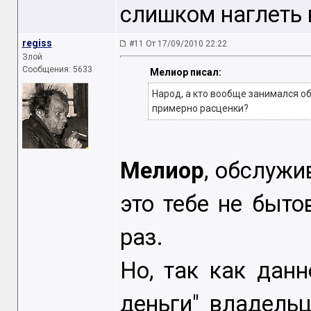
слишком наглеть 
regiss
#11 От 17/09/2010 22:22
Злой
Сообщения: 5633
Мелиор писал:
Народ, а кто вообще занимался о
примерно расценки?
Мелиор
, обслужи
это тебе не быто
раз.
Но, так как дан
деньги" владельц