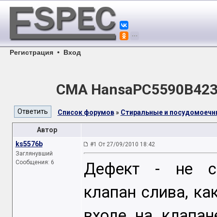
Регистрация
•
Вход
СМА HansaPC5590B423 п
Список форумов
»
Стиральные и посудомоеч
Автор
ks5576b
#1 От 27/09/2010 18:42
Заглянувший
Сообщения: 6
Дефект - не ср
клапан слива, к
входе на клапан