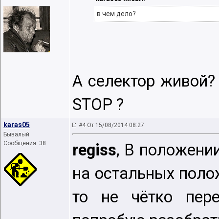
в чём дело?
А селектор живой?
STOP ?
karas05
#4 От 15/08/2014 08:27
Бывалый
Сообщения: 38
regiss
, В положени
на остальных полож
то не чётко перек