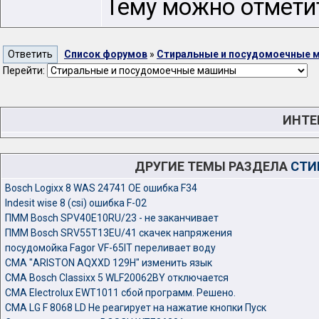
Тему можно отмети
Список форумов
»
Стиральные и посудомоечные 
Перейти:
ИНТЕ
ДРУГИЕ ТЕМЫ РАЗДЕЛА
СТИ
Bosch Logixx 8 WAS 24741 OE ошибка F34
Indesit wise 8 (csi) ошибка F-02
ПММ Bosch SPV40E10RU/23 - не заканчивает
ПММ Bosch SRV55T13EU/41 скачек напряжения
посудомойка Fagor VF-65IT переливает воду
СМА "ARISTON AQXXD 129H" изменить язык
СМА Bosch Classixx 5 WLF20062BY отключается
СМА Electrolux EWT1011 сбой программ. Решено.
СМА LG F 8068 LD Не реагирует на нажатие кнопки Пуск