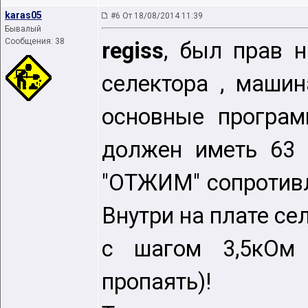
karas05
#6 От 18/08/2014 11:39
Бывалый
Сообщения: 38
regiss
, был прав н
селектора , маши
основные програм
должен иметь 63 
"ОТЖИМ" сопротивл
Внутри на плате се
с шагом 3,5кОм 
пропаять)!