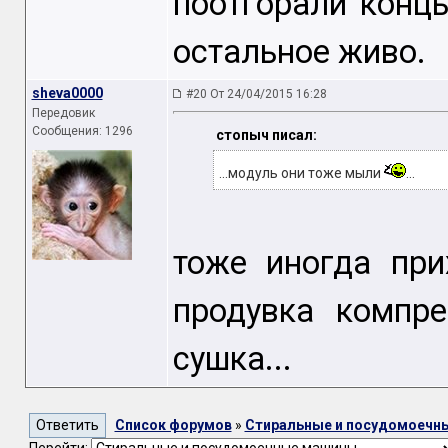
поотгорали конц
остальное живо.
sheva0000
#20 От 24/04/2015 16:28
Передовик
Сообщения: 1296
стопыч писал:
...модуль они тоже мыли
...
тоже иногда при
продувка компр
сушка...
Список форумов
»
Стиральные и посудомоечн