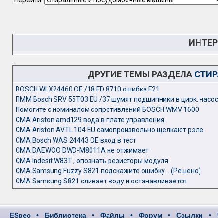
Перейти:
ИНТЕР
ДРУГИЕ ТЕМЫ РАЗДЕЛА
СТИР
BOSCH WLX24460 OE /18 FD 8710 ошибка F21
ПММ Bosch SRV 55T03 EU /37 шумят подшипники в цирк. насо
Помогите с номиналом сопротивлений BOSCH WMV 1600
СМА Ariston amd129 вода в плате управления
СМА Ariston AVTL 104 EU самопроизвольно щелкают рэле
СМА Bosch WAS 24443 OE вход в тест
СМА DAEWOO DWD-M8011A не отжимает
СМА Indesit W83T , опознать резисторы модуля
СМА Samsung Fuzzy S821 подскажите ошибку ...(Решено)
СМА Samsung S821 сливает воду и останавливается
ESpec
•
Библиотека
•
Файлы
•
Форум
•
Ссылки
•