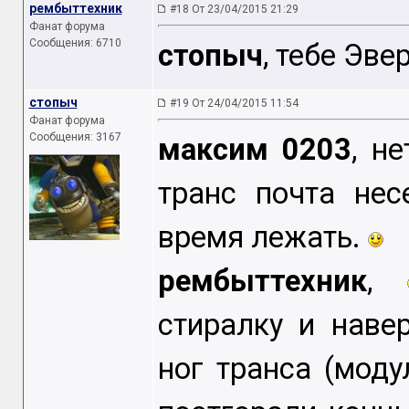
рембыттехник
#18 От 23/04/2015 21:29
Фанат форума
Сообщения: 6710
стопыч
, тебе Эве
стопыч
#19 От 24/04/2015 11:54
Фанат форума
Сообщения: 3167
максим 0203
, н
транс почта нес
время лежать.
рембыттехник
,
стиралку и наве
ног транса (мод