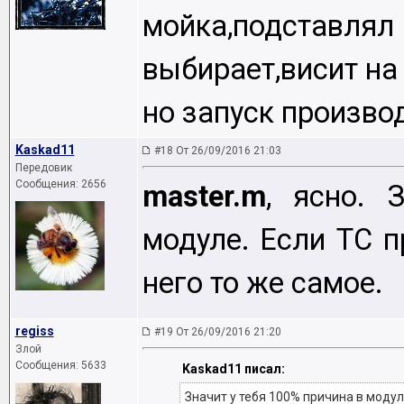
мойка,подстав
выбирает,висит на
но запуск производ
Kaskad11
#18 От 26/09/2016 21:03
Передовик
Сообщения: 2656
master.m
, ясно. 
модуле. Если ТС п
него то же самое.
regiss
#19 От 26/09/2016 21:20
Злой
Сообщения: 5633
Kaskad11 писал:
Значит у тебя 100% причина в модуле