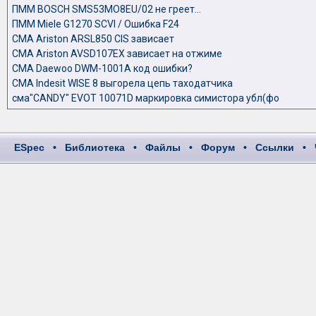
ПММ BOSCH SMS53MO8EU/02 не греет...
ПММ Miele G1270 SCVI / Ошибка F24
СМА Ariston ARSL850 CIS зависает
СМА Ariston AVSD107EX зависает на отжиме
СМА Daewoo DWM-1001A код ошибки?
СМА Indesit WISE 8 выгорела цепь таходатчика
сма"CANDY" EVOT 10071D маркировка симистора убл(фо
ESpec
•
Библиотека
•
Файлы
•
Форум
•
Ссылки
•