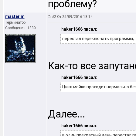
проблему?
master.m
#2 От 25/09/2016 18:14
Терминатор
Сообщения: 1330
haker1666 писал:
перестал переключать программы,
Как-то все запутано
haker1666 писал:
Цикл мойки проходит нормально без
Далее...
haker1666 писал:
в один прекрасный день перестал 