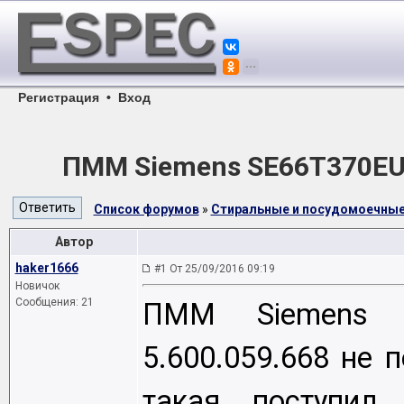
Регистрация
•
Вход
ПММ Siemens SE66T370EU
Список форумов
»
Стиральные и посудомоечны
Автор
haker1666
#1 От 25/09/2016 09:19
Новичок
Сообщения: 21
ПММ Siemens S
5.600.059.668 не
такая поступил