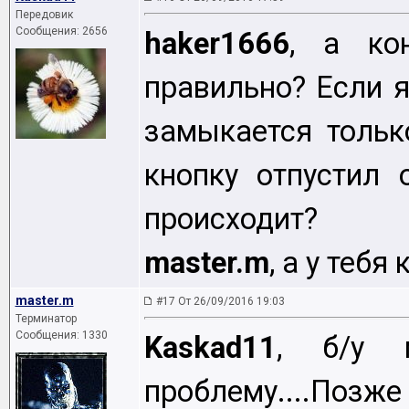
Передовик
Сообщения: 2656
haker1666
, а ко
правильно? Если я
замыкается тольк
кнопку отпустил 
происходит?
master.m
, а у теб
master.m
#17 От 26/09/2016 19:03
Терминатор
Сообщения: 1330
Kaskad11
, б/у 
проблему....П