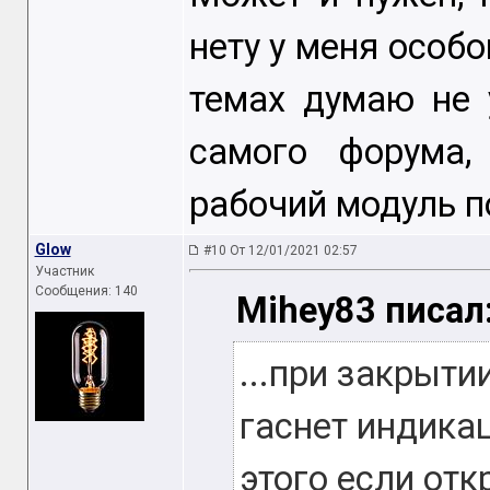
нету у меня особ
темах думаю не 
самого форума,
рабочий модуль п
Glow
#10 От 12/01/2021 02:57
Участник
Сообщения: 140
Mihey83 писал
...при закрыти
гаснет индикац
этого если от