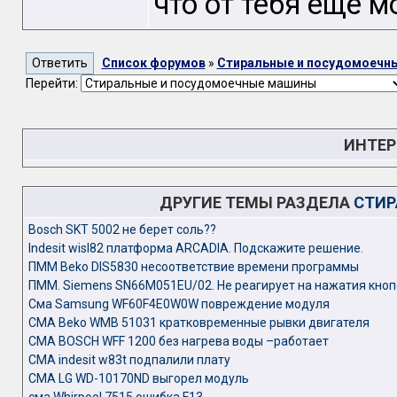
что от тебя ещё 
Список форумов
»
Стиральные и посудомоечн
Перейти:
ИНТЕР
ДРУГИЕ ТЕМЫ РАЗДЕЛА
СТИР
Bosch SKT 5002 не берет соль??
Indesit wisl82 платформа ARCADIA. Подскажите решение.
ПММ Beko DIS5830 несоответствие времени программы
ПММ. Siemens SN66M051EU/02. Не реагирует на нажатия кноп
Сма Samsung WF60F4E0W0W повреждение модуля
СМА Beko WMB 51031 кратковременные рывки двигателя
СМА BOSCH WFF 1200 без нагрева воды –работает
СМА indesit w83t подпалили плату
СМА LG WD-10170ND выгорел модуль