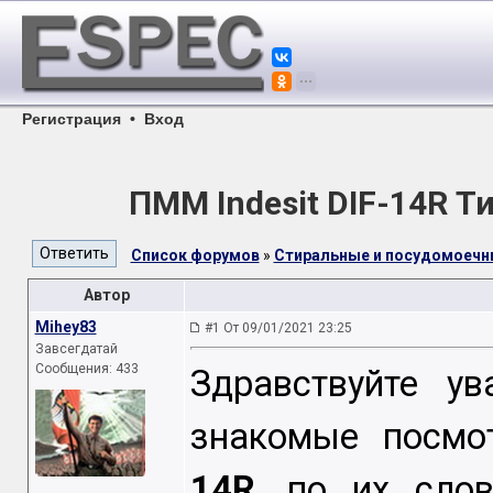
Регистрация
•
Вход
ПММ Indesit DIF-14R 
Список форумов
»
Стиральные и посудомоеч
Автор
Mihey83
#1 От 09/01/2021 23:25
Завсегдатай
Сообщения: 433
Здравствуйте у
знакомые посмо
14R
, по их сло