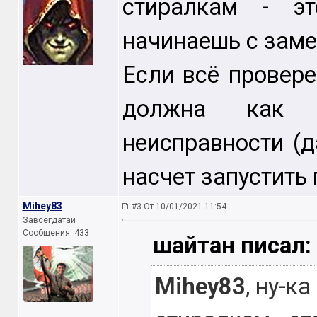
стиралкам - э
начинаешь с зам
Если всё провер
должна как 
неисправности (д
насчет запустить
Mihey83
#3 От 10/01/2021 11:54
Завсегдатай
Сообщения: 433
шайтан писал:
Mihey83
, ну-к