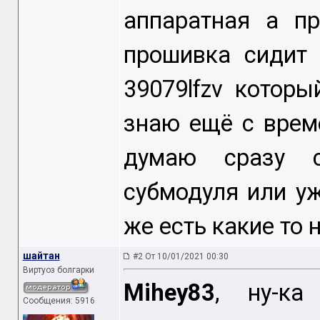
аппаратная а п
прошивка сидит 
39079lfzv которы
знаю ещё с врем
думаю сразу с
субмодуля или у
же есть какие то
шайтан
#2 От 10/01/2021 00:30
Виртуоз болгарки
Mihey83
, ну-ка
Сообщения: 5916