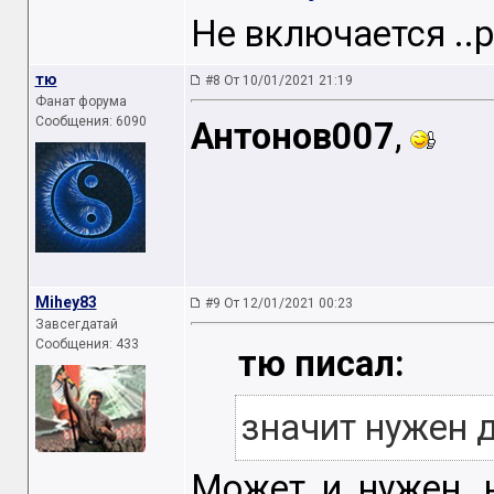
Не включается ..
тю
#8 От 10/01/2021 21:19
Фанат форума
Сообщения: 6090
Антонов007
,
Mihey83
#9 От 12/01/2021 00:23
Завсегдатай
Сообщения: 433
тю писал:
значит нужен 
Может и нужен, 