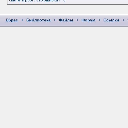
сма Whirpool 7515 ошибка F13
ESpec
•
Библиотека
•
Файлы
•
Форум
•
Ссылки
•