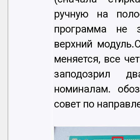
ручную на поло
программа не з
верхний модуль.
меняется, все че
заподозрил дв
номиналам. обо
совет по направл