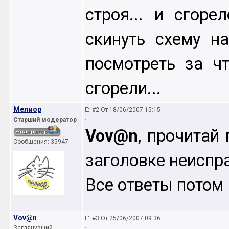
строя... и сгоре
скинуть схему на
посмотреть за ч
сгорели...
Мелиор
#2 От 18/06/2007 15:15
Старший модератор
Vov@n
, прочитай
Сообщения: 35947
заголовке неиспр
Все ответы потом
Vov@n
#3 От 25/06/2007 09:36
Заглянувший