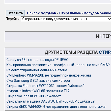
Список форумов
»
Стиральные и посудомоечн
Перейти:
ИНТЕР
ДРУГИЕ ТЕМЫ РАЗДЕЛА
СТИР
Candy cn 63 t нет залва воды РЕШЕНО
Как правильно поставить антисифонный клапан на слив СМА?
Ремонт стиральной машинки Ретона
СМ Elenberg WM-3620D не подает признаков жизни
Сма Samsung S 821 замена симистора
Стиралка Electrolux EWT 1031 совсем "мёртвая"
стиралка indesit WISL85 постоянно F12
Стиралка Indesit WT-80 - ржавеет
Стиральная машина DAEWOO DWF-6670DP ошибка Е9
Стирка BEKO WEF6004R нет вращения двигателя при стирке