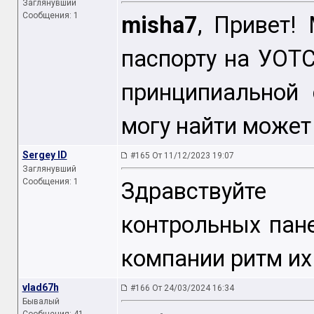
Заглянувший
Сообщения: 1
misha7
, Привет!
паспорту на УОТ
принципиальной 
могу найти может 
Sergey ID
#165 От 11/12/2023 19:07
Заглянувший
Сообщения: 1
Здравствуйте
контрольных пан
компании ритм их
vlad67h
#166 От 24/03/2024 16:34
Бывалый