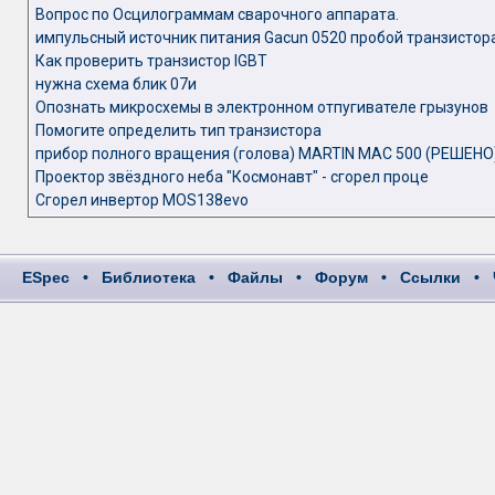
Вопрос по Осцилограммам сварочного аппарата.
импульсный источник питания Gacun 0520 пробой транзистор
Как проверить транзистор IGBT
нужна схема блик 07и
Опознать микросхемы в электронном отпугивателе грызунов
Помогите определить тип транзистора
прибор полного вращения (голова) MARTIN MAC 500 (РЕШЕНО
Проектор звёздного неба "Космонавт" - сгорел проце
Сгорел инвертор MOS138evo
ESpec
•
Библиотека
•
Файлы
•
Форум
•
Ссылки
•