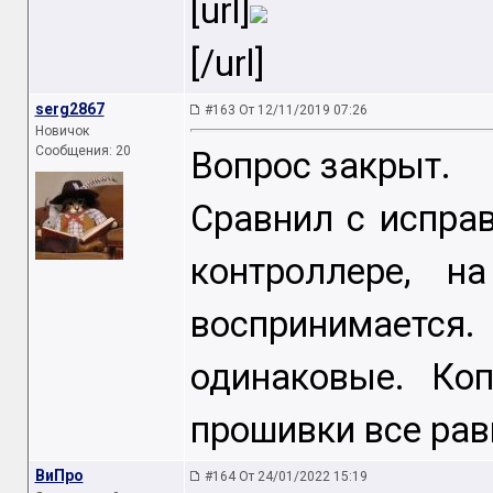
[url]
[/url]
serg2867
#163 От 12/11/2019 07:26
Новичок
Сообщения: 20
Вопрос закрыт.
Сравнил с испра
контроллере, н
воспринимаетс
одинаковые. Ко
прошивки все рав
ВиПро
#164 От 24/01/2022 15:19