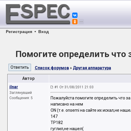
Регистрация
•
Вход
Помогите определить что з
Список форумов
»
Другая аппаратура
Автор
ilnar
#1 От 31/08/2011 21:03
Заглянувший
Пожалуйста помогите определить что за 
Сообщения: 5
написано на нем
ON (т.е. onsemi на сайте их искал,не наше
147
TP182
гуглил,не нашел(