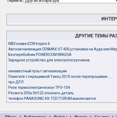
Перейти:
ИНТЕР
ДРУГИЕ ТЕМЫ РА
MIDI клава iCON Inspire 6
Автосигнализация CENMAX VT-400,установка на Ауди или Мерс
Бесперебойник POWERCOM KIN425A
Зарядное устройство для электропогрузчиков.
неизвестный пульт сигнализации
Помогите с перешивкой Yaesu 2010 после перепрошивки .......
про ДРЛ
Реле термоэлектрическое ТРЭ-104
Ресанта 250а SH122 опознать деталь
телефон PANASONIC KX-TCD715RUM выключается.
ESpec
•
Библиотека
•
Файлы
•
Форум
•
Ссылки
•