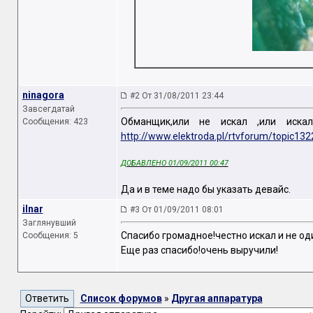
ninagora
#2 От 31/08/2011 23:44
Завсегдатай
Обманщик,или не искал ,или иска
Сообщения: 423
http://www.elektroda.pl/rtvforum/topic13
ДОБАВЛЕНО 01/09/2011 00:47
Да и в теме надо бы указать девайс.
ilnar
#3 От 01/09/2011 08:01
Заглянувший
Спасибо громадное!честно искал и не од
Сообщения: 5
Еще раз спасибо!очень выручили!
Список форумов
»
Другая аппаратура