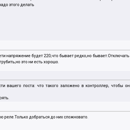
надо этого делать
сети напряжение будет 220,что бывает редко,но бывает.Отключать
рубить,но это ни есть хорошо.
сти вашего поста: что такого заложено в контроллер, чтобы о
рять.
яю реле.Только добраться до них сложновато.