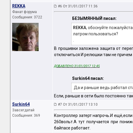
REKKA
#6 От 31/01/2017 11:36
Фанат форума
Сообщения: 3722
БЕЗЫМЯННЫЙ писал:
REKKA
, обоснуйте пожалуйста
латром пользоваться?
.
В прошивки заложена защита от переп
отключиться И релюшки там не причем 
ДОБАВЛЕНО 31/01/2017 12:45
Surkin64 писал:
.Да и раньше ведь работал ст
Если, раньше в сети было постоянно та
Surkin64
#7 От 31/01/2017 13:10
Завсегдатай
Контроллер затерт напрочь.И ещё,если 
Сообщения: 369
260вольт.А тут получается при пониж
байпасе работает.