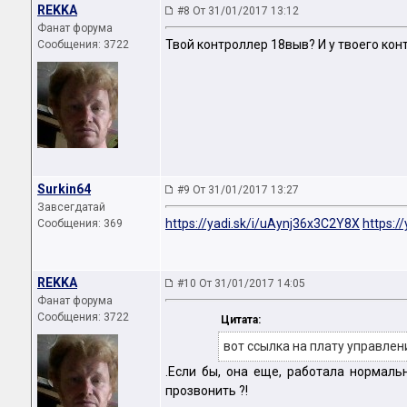
REKKA
#8 От 31/01/2017 13:12
Фанат форума
Твой контроллер 18выв? И у твоего кон
Сообщения: 3722
Surkin64
#9 От 31/01/2017 13:27
Завсегдатай
https://yadi.sk/i/uAynj36x3C2Y8X
https:/
Сообщения: 369
REKKA
#10 От 31/01/2017 14:05
Фанат форума
Сообщения: 3722
Цитата:
вот ссылка на плату управлен
.Если бы, она еще, работала нормаль
прозвонить ?!