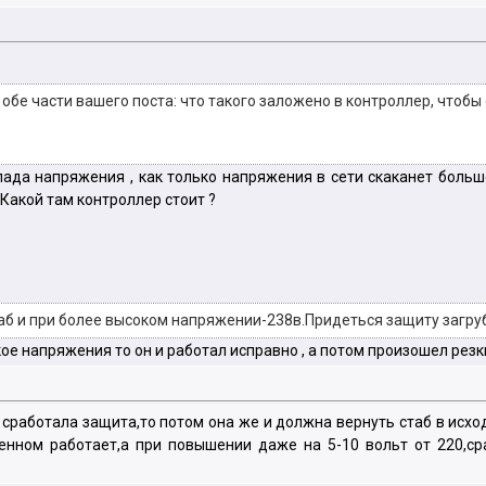
 обе части вашего поста: что такого заложено в контроллер, чтобы 
ада напряжения , как только напряжения в сети скаканет боль
Какой там контроллер стоит ?
аб и при более высоком напряжении-238в.Придеться защиту загруби
кое напряжения то он и работал исправно , а потом произошел рез
сработала защита,то потом она же и должна вернуть стаб в исход
енном работает,а при повышении даже на 5-10 вольт от 220,ср