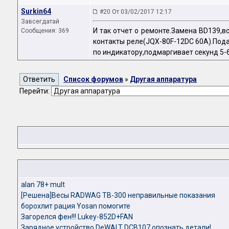
Surkin64
#20 От 03/02/2017 12:17
Завсегдатай
И так отчет о ремонте.Замена BD139,в
Сообщения: 369
контакты реле(JQX-80F-12DC 60A).Под
по индикатору,подмаргивает секунд 5-
Список форумов
»
Другая аппаратура
Перейти:
alan 78+ mult
[Решена]Весы RADWAG TB-300 неправильные показания
борохлит рация Yosan помогите
Загорелся фен!!! Lukey-852D+FAN
Зарядное устройство DeWALT DCB107,опознать детали!