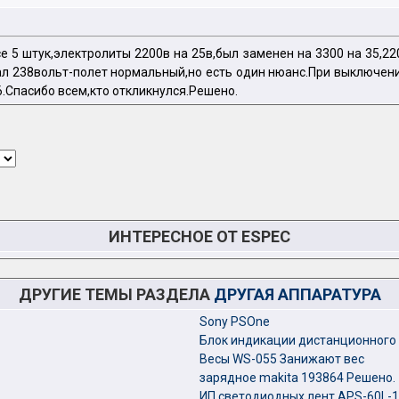
се 5 штук,электролиты 2200в на 25в,был заменен на 3300 на 35,
ал 238вольт-полет нормальный,но есть один нюанс.При выключен
6.Спасибо всем,кто откликнулся.Решено.
ИНТЕРЕСНОЕ ОТ ESPEC
ДРУГИЕ ТЕМЫ РАЗДЕЛА
ДРУГАЯ АППАРАТУРА
Sony PSOne
Блок индикации дистанционного
Весы WS-055 Занижают вес
зарядное makita 193864 Решено.
ИП светодиодных лент APS-60L-