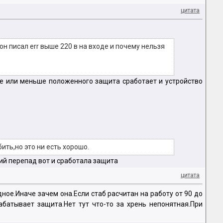
цитата
он писал err выше 220 в на входе и почему нельзя
ше или меньше положенного защита сработает и устройство
ть,но это ни есть хорошо.
кий перепад вот и сработала защита
цитата
ное.Иначе зачем она.Если стаб расчитан на работу от 90 до
абатывает защита.Нет тут что-то за хрень непонятная.При