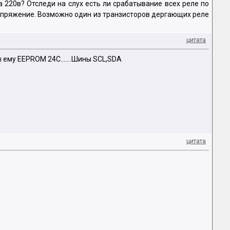
а 220в? Отследи на слух есть ли срабатывание всех реле по
напряжение. Возможно один из транзисторов дергающих реле
цитата
ы ему EEPROM 24C.......Шины SCL,SDA
цитата