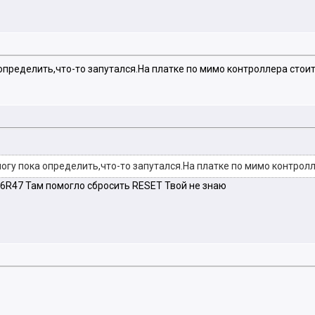
 определить,что-то запутался.На платке по мимо контроллера стоит
могу пока определить,что-то запутался.На платке по мимо контролл
T46R47 Там помогло сбросить RESET Твой не знаю