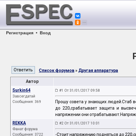
Регистрация
•
Вход
Список форумов
»
Другая аппаратура
Автор
Surkin64
#1 От 31/01/2017 09:58
Завсегдатай
Прошу совета у знающих людей.Стаб в
Сообщения: 369
до 220,срабатывает защита и высвеч
напряжении они отрабатывают.Напряже
REKKA
#2 От 31/01/2017 10:01
Фанат форума
-Стоит напряжению подняться до 220,ср
Сообщения: 3722