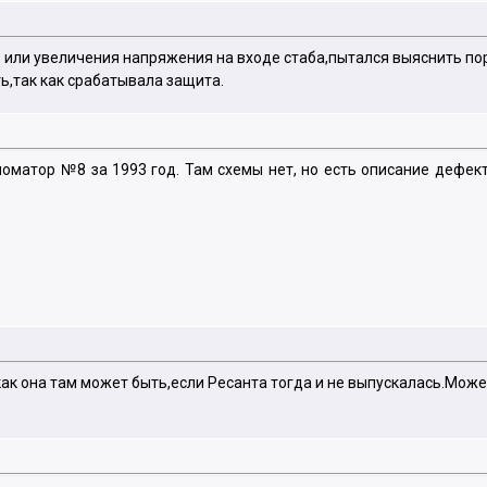
 или увеличения напряжения на входе стаба,пытался выяснить пор
ь,так как срабатывала защита.
иоматор №8 за 1993 год. Там схемы нет, но есть описание дефекта
 как она там может быть,если Ресанта тогда и не выпускалась.Мож