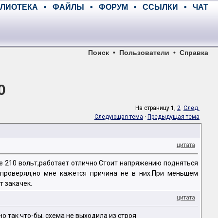
ЛИОТЕКА
•
ФАЙЛЫ
•
ФОРУМ
•
ССЫЛКИ
•
ЧАТ
Поиск
•
Пользователи
•
Справка
0
На страницу
1
,
2
След.
Следующая тема
·
Предыдущая тема
цитата
е 210 вольт,работает отлично.Стоит напряжению подняться
 проверял,но мне кажется причина не в них.При меньшем
 закачек.
цитата
о так что-бы, схема не выходила из строя