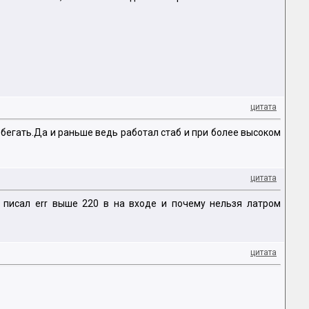
цитата
 бегать.Да и раньше ведь работал стаб и при более высоком
цитата
н писал err выше 220 в на входе и почему нельзя латром
цитата