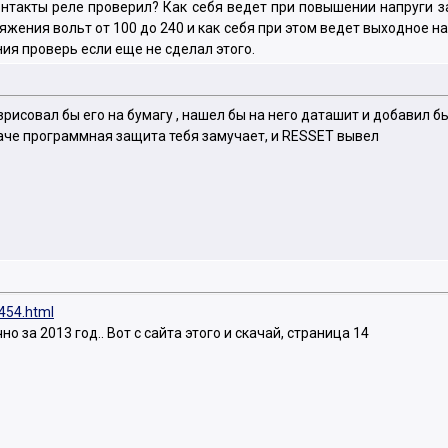
 Контакты реле проверил? Как себя ведет при повышении напруги з
жения вольт от 100 до 240 и как себя при этом ведет выходное 
ния проверь если еще не сделал этого.
зрисовал бы его на бумагу , нашел бы на него даташит и добавил б
наче программная защита тебя замучает, и RESSET вывел
4454.html
но за 2013 год.. Вот с сайта этого и скачай, страница 14