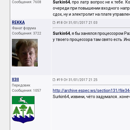
Surkin64
, про латр вопрос не к тебе.
Сообщения: 7608
очереди при повышении входного напря
сдох, ну и электролит на плате управле
REKKA
#18 От 31/01/2017 21:03
Фанат форума
Surkin64
, я бы занялся процессором Ра
Сообщения: 3722
у твоего процессора там свято есть .И
II3II
#19 От 31/01/2017 21:25
Передовик
http://archive.espec.ws/section131/file3
Сообщения: 1057
Surkin64, извини, чёто задумался...конеч