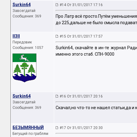
Surkin64
#14 От 31/01/2017 17:16
Завсегдатай
Про Латр всё просто.Путём уменьшения
Сообщения: 369
до 225,дальше не было смысла подават
II3II
#15 От 31/01/2017 17:57
Передовик
Surkin64, скачайте в ин-те журнал Рад
Сообщения: 1057
именно этого стаб. СПН-9000
Surkin64
#16 От 31/01/2017 20:16
Завсегдатай
Скачал,но что-то не нашел статьи,да и
Сообщения: 369
БЕЗЫМЯННЫЙ
#17 От 31/01/2017 20:30
Бегущий по граблям