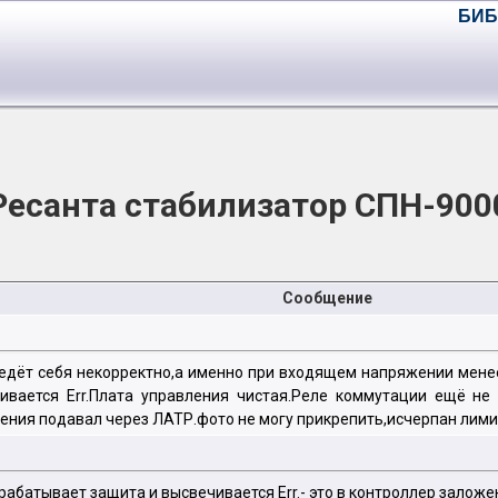
БИБ
Ресанта стабилизатор СПН-900
Сообщение
едёт себя некорректно,а именно при входящем напряжении мене
ивается Err.Плата управления чистая.Реле коммутации ещё не
ния подавал через ЛАТР.фото не могу прикрепить,исчерпан лимит
абатывает защита и высвечивается Err.- это в контроллер заложен