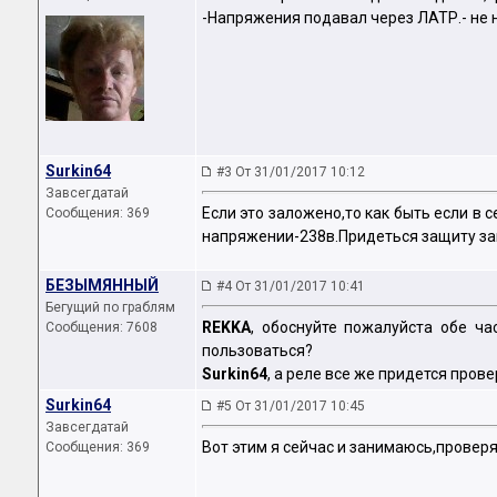
-Напряжения подавал через ЛАТР.- не 
Surkin64
#3 От 31/01/2017 10:12
Завсегдатай
Если это заложено,то как быть если в 
Сообщения: 369
напряжении-238в.Придеться защиту заг
БЕЗЫМЯННЫЙ
#4 От 31/01/2017 10:41
Бегущий по граблям
REKKA
, обоснуйте пожалуйста обе ча
Сообщения: 7608
пользоваться?
Surkin64
, а реле все же придется прове
Surkin64
#5 От 31/01/2017 10:45
Завсегдатай
Вот этим я сейчас и занимаюсь,провер
Сообщения: 369