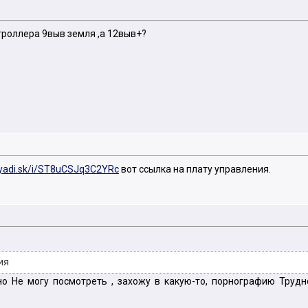
троллера 9выв земля ,а 12выв+?
/yadi.sk/i/ST8uCSJq3C2YRc
вот ссылка на плату управления.
ия
но Не могу посмотреть , захожу в какую-то, порнографию Трудн