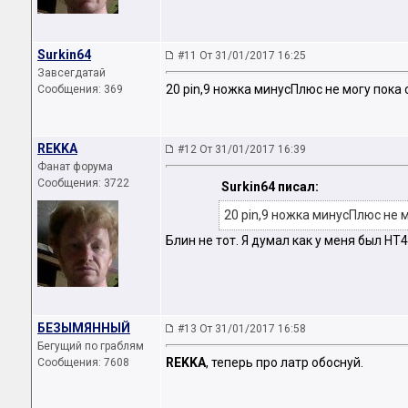
Surkin64
#11 От 31/01/2017 16:25
Завсегдатай
20 pin,9 ножка минусПлюс не могу пока
Сообщения: 369
REKKA
#12 От 31/01/2017 16:39
Фанат форума
Сообщения: 3722
Surkin64 писал:
20 pin,9 ножка минусПлюс не 
Блин не тот. Я думал как у меня был H
БЕЗЫМЯННЫЙ
#13 От 31/01/2017 16:58
Бегущий по граблям
REKKA
, теперь про латр обоснуй.
Сообщения: 7608