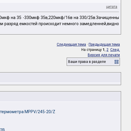
цитата
220мкф на 35 -330мкф 35в,220мкф/16в на 330/25в.Зачищенны
ии разряд емкостей происходит немного замедленней,видно
Следующая тема
·
Предыдущая тема
На страницу
1
,
2
След.
Версия для печати
Ваши права в разделе
 термометра MPPV/245-20/Z
12B