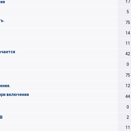
17
нии
5
ь.
75
14
11
ючается
42
0
75
ения.
12
при включении
44
0
8B
2
11