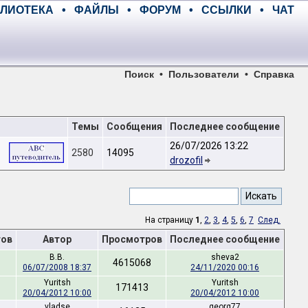
ЛИОТЕКА
•
ФАЙЛЫ
•
ФОРУМ
•
ССЫЛКИ
•
ЧАТ
Поиск
•
Пользователи
•
Справка
Темы
Сообщения
Последнее сообщение
26/07/2026 13:22
2580
14095
drozofil
На страницу
1
,
2
,
3
,
4
,
5
,
6
,
7
След.
тов
Автор
Просмотров
Последнее сообщение
B.B.
sheva2
4615068
06/07/2008 18:37
24/11/2020 00:16
Yuritsh
Yuritsh
171413
20/04/2012 10:00
20/04/2012 10:00
vladse
georg77