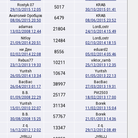
Rostyk.07
KRAB
5017
29/10/2015 12:05
30/10/2015 01:41
Анатолий Оробцов
KRAB
6479
08/06/2015 20:50
08/06/2015 23:52
adamas
LordLostr
21804
13/02/2008 12:44
24/10/2014 15:49
Nitloy
LordLostr
12484
21/09/2014 20:51
02/10/2014 18:15
ни Ден
eduard2
8556
02/02/2014 22:08
05/02/2014 05:46
Rebus77
viktor_ramb
10211
23/12/2013 19:33
25/12/2013 12:35
Yuritsh
Yuritsh
10674
26/05/2014 13:34
01/05/2013 22:13
ВасВас
ВасВас
38997
26/04/2013 01:17
27/03/2013 19:31
B.B.
Piit2503
25177
01/09/2008 22:29
18/02/2013 17:00
Yuritsh
Borek
31134
15/01/2010 22:07
11/02/2013 15:04
B.B.
Borek
57767
30/08/2008 15:25
21/01/2013 14:36
z.q.
z.q.
13347
16/12/2012 12:02
29/12/2012 08:49
JYRIJJ
JYRIJJ