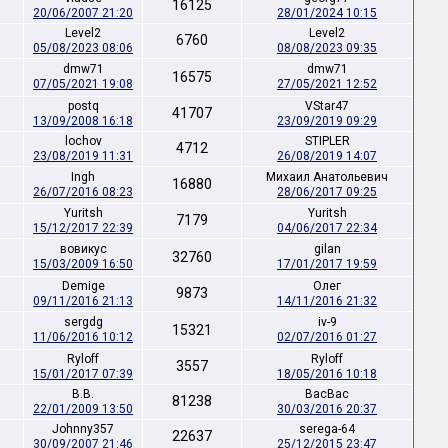
16125
20/06/2007 21:20
28/01/2024 10:15
Level2
Level2
6760
05/08/2023 08:06
08/08/2023 09:35
dmw71
dmw71
16575
07/05/2021 19:08
27/05/2021 12:52
postq
VStar47
41707
13/09/2008 16:18
23/09/2019 09:29
lochov
STIPLER
4712
23/08/2019 11:31
26/08/2019 14:07
Ingh
Михаил Анатольевич
16880
26/07/2016 08:23
28/06/2017 09:25
Yuritsh
Yuritsh
7179
15/12/2017 22:39
04/06/2017 22:34
вовикус
gilan
32760
15/03/2009 16:50
17/01/2017 19:59
Demige
Oлег
9873
09/11/2016 21:13
14/11/2016 21:32
sergdg
iv-9
15321
11/06/2016 10:12
02/07/2016 01:27
Ryloff
Ryloff
3557
15/01/2017 07:39
18/05/2016 10:18
B.B.
ВасВас
81238
22/01/2009 13:50
30/03/2016 20:37
Johnny357
serega-64
22637
30/09/2007 21:46
25/12/2015 23:47