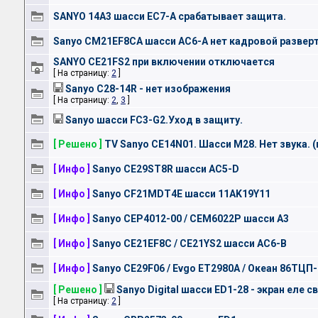
SANYO 14А3 шасси EC7-A срабатывает защита.
Sanyo CM21EF8CA шасси АС6-А нет кадровой разверт
SANYO CE21FS2 при включении отключается
[ На страницу:
2
]
Sanyo C28-14R - нет изображения
[ На страницу:
2
,
3
]
Sanyo шасси FC3-G2.Уход в защиту.
[ Решено ]
TV Sanyo СE14N01. Шасси M28. Нет звука.
[ Инфо ]
Sanyo CE29ST8R шасси AC5-D
[ Инфо ]
Sanyo CF21MDT4E шасси 11AK19Y11
[ Инфо ]
Sanyo CEP4012-00 / CEM6022P шасси A3
[ Инфо ]
Sanyo CE21EF8C / CE21YS2 шасси AC6-B
[ Инфо ]
Sanyo CE29F06 / Evgo ET2980A / Океан 86ТЦП
[ Решено ]
Sanyo Digital шасси ED1-28 - экран еле с
[ На страницу:
2
]