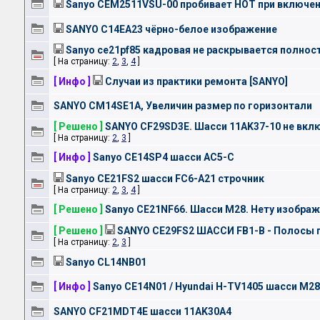
Sanyo CEM2511VSU-00 пробивает HOT при включе
SANYO C14EA23 чёрно-белое изображение
Sanyo ce21pf85 кадровая не раскрывается полност
[ На страницу:
2
,
3
,
4
]
[ Инфо ]
Случаи из практики ремонта [SANYO]
SANYO CM14SE1A, Увеличин размер по горизонтали
[ Решено ]
SANYO CF29SD3E. Шасси 11AK37-10 не вкл
[ На страницу:
2
,
3
]
[ Инфо ]
Sanyo CE14SP4 шасси AC5-C
Sanyo CE21FS2 шасси FC6-A21 строчник
[ На страницу:
2
,
3
,
4
]
[ Решено ]
Sanyo CE21NF66. Шасси M28. Нету изображ
[ Решено ]
SANYO CE29FS2 ШАССИ FB1-B - Полосы 
[ На страницу:
2
,
3
]
Sanyo CL14NB01
[ Инфо ]
Sanyo CE14N01 / Hyundai H-TV1405 шасси M2
SANYO CF21MDT4E шасси 11AK30A4