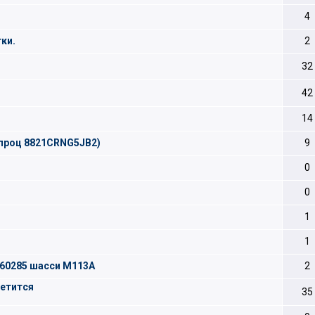
4
ки.
2
32
42
14
 (проц 8821CRNG5JB2)
9
0
0
1
1
-60285 шасси M113A
2
ветится
35