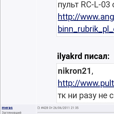
пульт RC-L-03
http://www.ang
binn_rubrik_p
ilyakrd писал:
nikron21
,
http://www.pult
тк ни разу не 
meras
#428 От 26/06/2011 21:35
Заглянувший