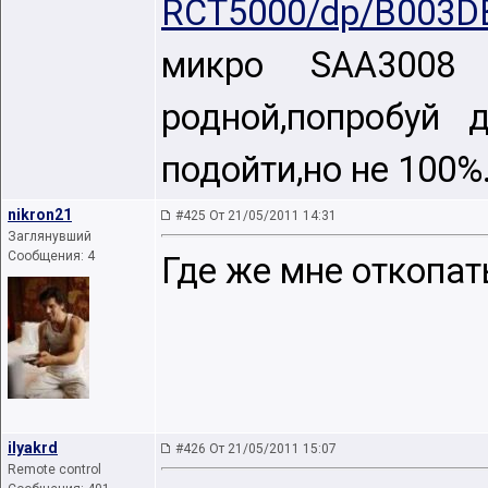
RCT5000/dp/B003D
микро SAA300
родной,попробуй
подойти,но не 100%
nikron21
#425 От 21/05/2011 14:31
Заглянувший
Сообщения: 4
Где же мне откопа
ilyakrd
#426 От 21/05/2011 15:07
Remote control