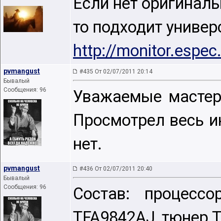
Если нет оригинальн
то подходит униве
http://monitor.espe
pvmangust
#435 От 02/07/2011 20:14
Бывалый
Сообщения: 96
Уважаемые мастера
Просмотрел весь ин
нет.
pvmangust
#436 От 02/07/2011 20:40
Бывалый
Сообщения: 96
Состав: процесс
TFA9842AJ, тюнер 