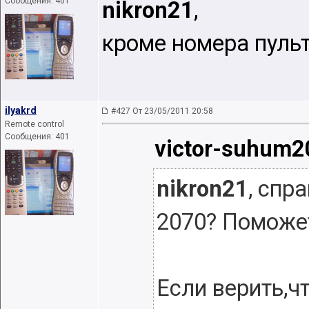
Сообщения: 401
nikron21
,
кроме номера пульта
ilyakrd
#427 От 23/05/2011 20:58
Remote control
Сообщения: 401
victor-suhum2
nikron21
, спр
2070? Поможе
Если верить,ч