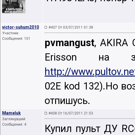
victor-suhum2010
#437 От 03/07/2011 01:38
Участник
Сообщения: 101
pvmangust
, AKIRA
Erisson на
http://www.pultov.n
02E kod 132).Но в
отпишусь.
Mameluk
#438 От 16/07/2011 21:53
Заглянувший
Сообщения: 4
Купил пульт ДУ RC