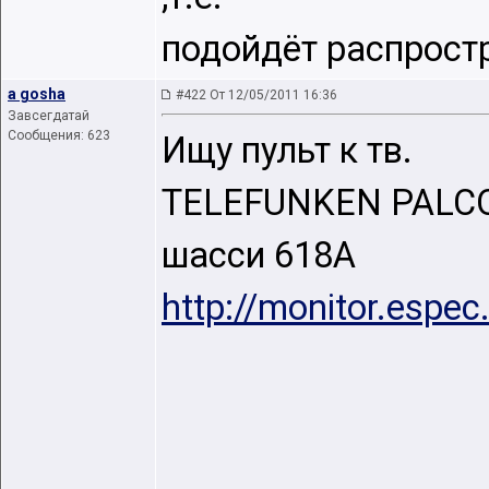
подойдёт распрост
a gosha
#422 От 12/05/2011 16:36
Завсегдатай
Сообщения: 623
Ищу пульт к тв.
TELEFUNKEN PALC
шасси 618A
http://monitor.espe