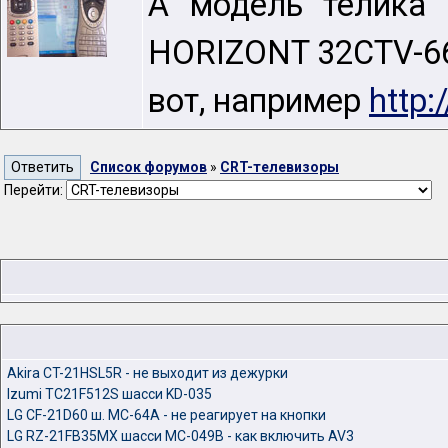
А модель телика 
HORIZONT 32CTV-6
вот, например
http:
Список форумов
»
CRT-телевизоры
Перейти:
Akira CT-21HSL5R - не выходит из дежурки
Izumi TC21F512S шасси KD-035
LG CF-21D60 ш. MC-64A - не реагирует на кнопки
LG RZ-21FB35MX шасси MC-049B - как включить AV3